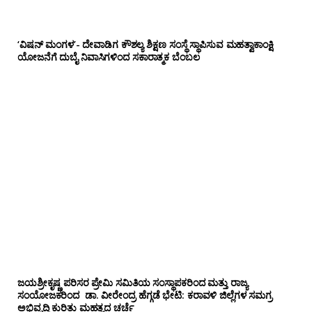
‘ವಿಷನ್ ಮಂಗಳ’- ದೇವಾಡಿಗ ಕೌಶಲ್ಯ ಶಿಕ್ಷಣ ಸಂಸ್ಥೆ ಸ್ಥಾಪಿಸುವ ಮಹತ್ವಾಕಾಂಕ್ಷಿ
ಯೋಜನೆಗೆ ದುಬೈ ನಿವಾಸಿಗಳಿಂದ ಸಕಾರಾತ್ಮಕ ಬೆಂಬಲ
ಜಯಶ್ರೀಕೃಷ್ಣ ಪರಿಸರ ಪ್ರೇಮಿ ಸಮಿತಿಯ ಸಂಸ್ಥಾಪಕರಿಂದ ಮತ್ತು ರಾಜ್ಯ
ಸಂಯೋಜಕರಿಂದ ಡಾ. ವೀರೇಂದ್ರ ಹೆಗ್ಗಡೆ ಭೇಟಿ: ಕರಾವಳಿ ಜಿಲ್ಲೆಗಳ ಸಮಗ್ರ
ಅಭಿವೃದ್ಧಿ ಕುರಿತು ಮಹತ್ವದ ಚರ್ಚೆ