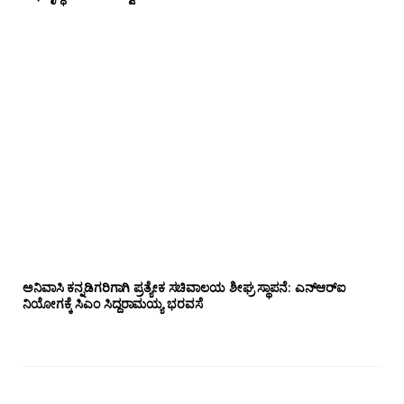
ಅನಿವಾಸಿ ಕನ್ನಡಿಗರಿಗಾಗಿ ಪ್ರತ್ಯೇಕ ಸಚಿವಾಲಯ ಶೀಘ್ರ ಸ್ಥಾಪನೆ: ಎನ್‌ಆರ್‌ಐ
ನಿಯೋಗಕ್ಕೆ ಸಿಎಂ ಸಿದ್ದರಾಮಯ್ಯ ಭರವಸೆ