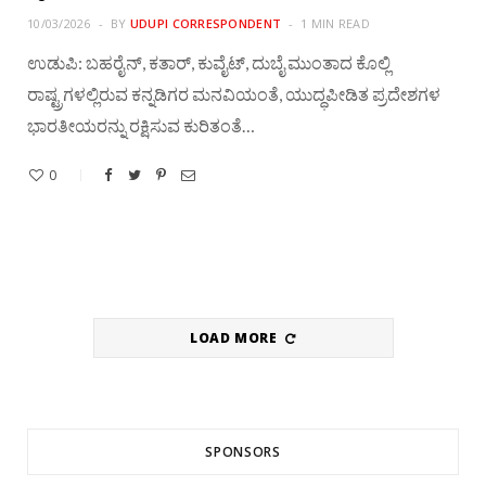
10/03/2026
BY
UDUPI CORRESPONDENT
1 MIN READ
ಉಡುಪಿ: ಬಹರೈನ್, ಕತಾರ್, ಕುವೈಟ್, ದುಬೈ ಮುಂತಾದ ಕೊಲ್ಲಿ
ರಾಷ್ಟ್ರಗಳಲ್ಲಿರುವ ಕನ್ನಡಿಗರ ಮನವಿಯಂತೆ, ಯುದ್ಧಪೀಡಿತ ಪ್ರದೇಶಗಳ
ಭಾರತೀಯರನ್ನು ರಕ್ಷಿಸುವ ಕುರಿತಂತೆ…
0
LOAD MORE
SPONSORS