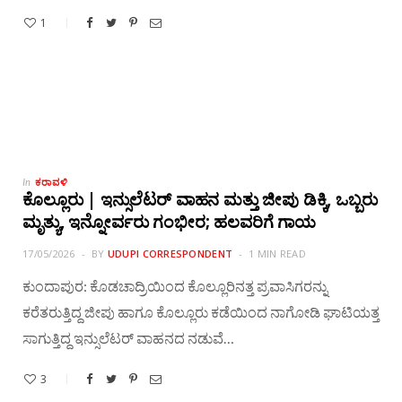
1
ಕರಾವಳಿ
In
ಕೊಲ್ಲೂರು | ಇನ್ಸುಲೆಟರ್ ವಾಹನ ಮತ್ತು ಜೀಪು ಡಿಕ್ಕಿ, ಒಬ್ಬರು
ಮೃತ್ಯು, ಇನ್ನೋರ್ವರು ಗಂಭೀರ; ಹಲವರಿಗೆ ಗಾಯ
17/05/2026
BY
UDUPI CORRESPONDENT
1 MIN READ
ಕುಂದಾಪುರ: ಕೊಡಚಾದ್ರಿಯಿಂದ ಕೊಲ್ಲೂರಿನತ್ತ ಪ್ರವಾಸಿಗರನ್ನು
ಕರೆತರುತ್ತಿದ್ದ ಜೀಪು ಹಾಗೂ ಕೊಲ್ಲೂರು ಕಡೆಯಿಂದ ನಾಗೋಡಿ ಘಾಟಿಯತ್ತ
ಸಾಗುತ್ತಿದ್ದ ಇನ್ಸುಲೆಟರ್ ವಾಹನದ ನಡುವೆ…
3