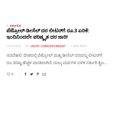
ಕರ್ನಾಟಕ
In
ಪೆಟ್ರೋಲ್-ಡೀಸೆಲ್ ದರ ಲೀಟರ್‌ಗೆ ರೂ.3 ಏರಿಕೆ:
ಇಂದಿನಿಂದಲೇ ಪರಿಷ್ಕೃತ ದರ ಜಾರಿ!
15/05/2026
BY
UDUPI CORRESPONDENT
1 MIN READ
ನವದೆಹಲಿ: ದೇಶದಲ್ಲಿ ಪೆಟ್ರೋಲ್ ಮತ್ತು ಡೀಸೆಲ್ ದರವನ್ನು ಲೀಟರ್‌ಗೆ
ರೂ.3ರಷ್ಟು ಹೆಚ್ಚಳ ಮಾಡಲಾಗಿದೆ. ನಾಲ್ಕು ವರ್ಷಗಳ ಬಳಿಕ ಸರ್ಕಾರಿ ತೈಲ…
0