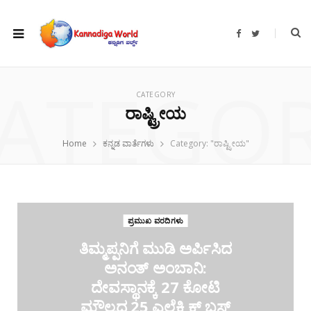
F
T
a
w
c
i
e
t
b
t
ATEGO
o
e
o
r
CATEGORY
k
ರಾಷ್ಟ್ರೀಯ
Home
ಕನ್ನಡ ವಾರ್ತೆಗಳು
Category: "ರಾಷ್ಟ್ರೀಯ"
ಪ್ರಮುಖ ವರದಿಗಳು
ತಿಮ್ಮಪ್ಪನಿಗೆ ಮುಡಿ ಅರ್ಪಿಸಿದ
ಅನಂತ್ ಅಂಬಾನಿ:
ದೇವಸ್ಥಾನಕ್ಕೆ 27 ಕೋಟಿ
ಮೌಲ್ಯದ 25 ಎಲೆಕ್ಟ್ರಿಕ್ ಬಸ್