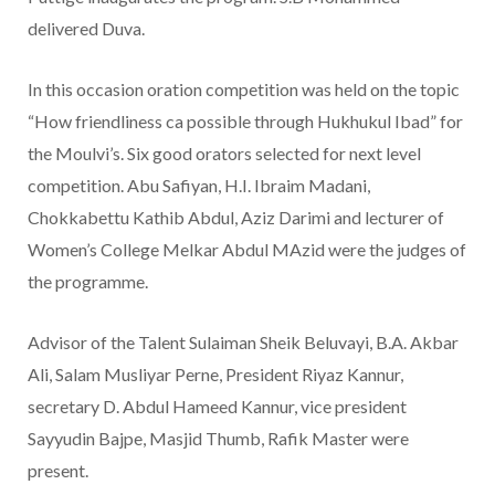
delivered Duva.
In this occasion oration competition was held on the topic
“How friendliness ca possible through Hukhukul Ibad” for
the Moulvi’s. Six good orators selected for next level
competition. Abu Safiyan, H.I. Ibraim Madani,
Chokkabettu Kathib Abdul, Aziz Darimi and lecturer of
Women’s College Melkar Abdul MAzid were the judges of
the programme.
Advisor of the Talent Sulaiman Sheik Beluvayi, B.A. Akbar
Ali, Salam Musliyar Perne, President Riyaz Kannur,
secretary D. Abdul Hameed Kannur, vice president
Sayyudin Bajpe, Masjid Thumb, Rafik Master were
present.