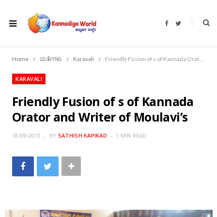
F
T
a
w
c
i
e
t
b
t
o
e
Home
ವಾರ್ತೆಗಳು
Karavali
Friendly Fusion of s of Kannada Orator and Writer of Moulavi’s
o
r
k
KARAVALI
Friendly Fusion of s of Kannada
Orator and Writer of Moulavi’s
18/09/2013
BY
SATHISH KAPIKAD
1 MIN READ