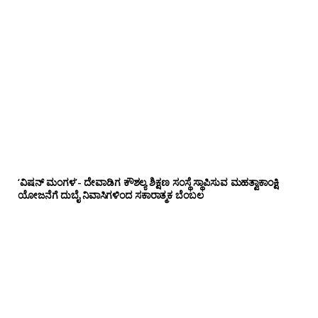
‘ವಿಷನ್ ಮಂಗಳ’- ದೇವಾಡಿಗ ಕೌಶಲ್ಯ ಶಿಕ್ಷಣ ಸಂಸ್ಥೆ ಸ್ಥಾಪಿಸುವ ಮಹತ್ವಾಕಾಂಕ್ಷಿ
ಯೋಜನೆಗೆ ದುಬೈ ನಿವಾಸಿಗಳಿಂದ ಸಕಾರಾತ್ಮಕ ಬೆಂಬಲ