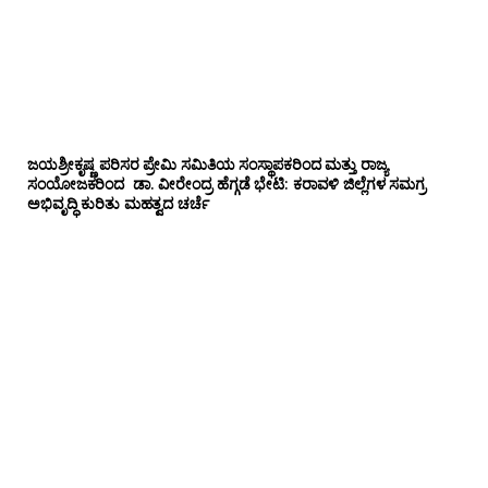
ಜಯಶ್ರೀಕೃಷ್ಣ ಪರಿಸರ ಪ್ರೇಮಿ ಸಮಿತಿಯ ಸಂಸ್ಥಾಪಕರಿಂದ ಮತ್ತು ರಾಜ್ಯ
ಸಂಯೋಜಕರಿಂದ ಡಾ. ವೀರೇಂದ್ರ ಹೆಗ್ಗಡೆ ಭೇಟಿ: ಕರಾವಳಿ ಜಿಲ್ಲೆಗಳ ಸಮಗ್ರ
ಅಭಿವೃದ್ಧಿ ಕುರಿತು ಮಹತ್ವದ ಚರ್ಚೆ