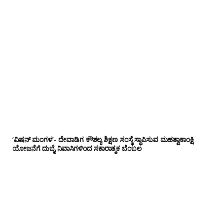
‘ವಿಷನ್ ಮಂಗಳ’- ದೇವಾಡಿಗ ಕೌಶಲ್ಯ ಶಿಕ್ಷಣ ಸಂಸ್ಥೆ ಸ್ಥಾಪಿಸುವ ಮಹತ್ವಾಕಾಂಕ್ಷಿ
ಯೋಜನೆಗೆ ದುಬೈ ನಿವಾಸಿಗಳಿಂದ ಸಕಾರಾತ್ಮಕ ಬೆಂಬಲ