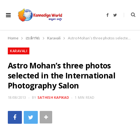
F
T
a
w
c
i
e
t
b
t
o
e
Home
ವಾರ್ತೆಗಳು
Karavali
Astro Mohan’s three photos selected in the International Photography Salon
o
r
k
KARAVALI
Astro Mohan’s three photos
selected in the International
Photography Salon
18/08/2013
BY
SATHISH KAPIKAD
1 MIN READ