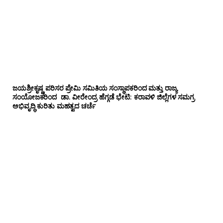
ಜಯಶ್ರೀಕೃಷ್ಣ ಪರಿಸರ ಪ್ರೇಮಿ ಸಮಿತಿಯ ಸಂಸ್ಥಾಪಕರಿಂದ ಮತ್ತು ರಾಜ್ಯ
ಸಂಯೋಜಕರಿಂದ ಡಾ. ವೀರೇಂದ್ರ ಹೆಗ್ಗಡೆ ಭೇಟಿ: ಕರಾವಳಿ ಜಿಲ್ಲೆಗಳ ಸಮಗ್ರ
ಅಭಿವೃದ್ಧಿ ಕುರಿತು ಮಹತ್ವದ ಚರ್ಚೆ