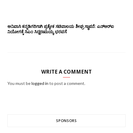
ಅನಿವಾಸಿ ಕನ್ನಡಿಗರಿಗಾಗಿ ಪ್ರತ್ಯೇಕ ಸಚಿವಾಲಯ ಶೀಘ್ರ ಸ್ಥಾಪನೆ: ಎನ್‌ಆರ್‌ಐ
ನಿಯೋಗಕ್ಕೆ ಸಿಎಂ ಸಿದ್ದರಾಮಯ್ಯ ಭರವಸೆ
WRITE A COMMENT
You must be
logged in
to post a comment.
SPONSORS