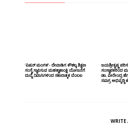
‘ವಿಷನ್ ಮಂಗಳ’- ದೇವಾಡಿಗ ಕೌಶಲ್ಯ ಶಿಕ್ಷಣ
ಜಯಶ್ರೀಕೃಷ್ಣ ಪರಿ
ಸಂಸ್ಥೆ ಸ್ಥಾಪಿಸುವ ಮಹತ್ವಾಕಾಂಕ್ಷಿ ಯೋಜನೆಗೆ
ಸಂಸ್ಥಾಪಕರಿಂದ ಮ
ದುಬೈ ನಿವಾಸಿಗಳಿಂದ ಸಕಾರಾತ್ಮಕ ಬೆಂಬಲ
ಡಾ. ವೀರೇಂದ್ರ ಹೆಗ್
ಸಮಗ್ರ ಅಭಿವೃದ್ಧಿ 
WRITE