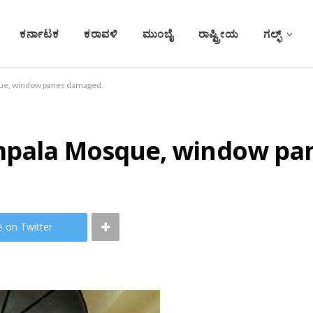
ಕರ್ನಾಟಕ
ಕರಾವಳಿ
ಮುಂಬೈ
ರಾಷ್ಟ್ರೀಯ
ಗಲ್ಫ್
que, window panes damaged.
umpala Mosque, window pa
e on Twitter