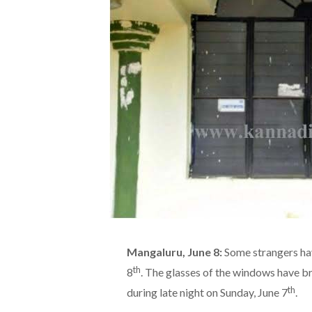
Mangaluru, June 8:
Some strangers ha
th
8
. The glasses of the windows have b
th
during late night on Sunday, June 7
.