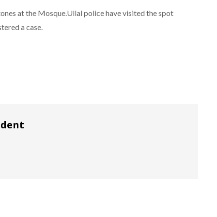
tones at the Mosque.Ullal police have visited the spot
stered a case.
ndent