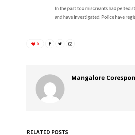
In the past too miscreants had pelted s
and have investigated. Police have regi
0
Mangalore Corespo
RELATED POSTS