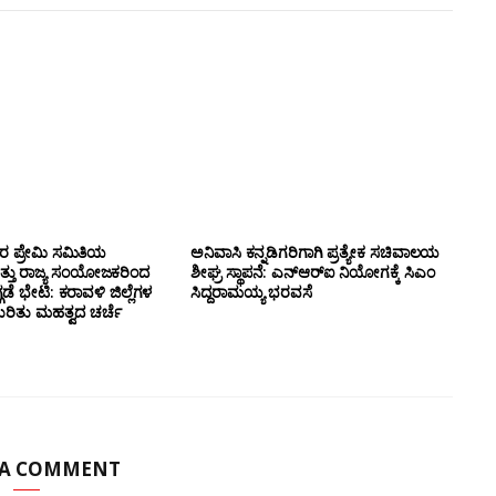
ಸರ ಪ್ರೇಮಿ ಸಮಿತಿಯ
ಅನಿವಾಸಿ ಕನ್ನಡಿಗರಿಗಾಗಿ ಪ್ರತ್ಯೇಕ ಸಚಿವಾಲಯ
ತ್ತು ರಾಜ್ಯ ಸಂಯೋಜಕರಿಂದ
ಶೀಘ್ರ ಸ್ಥಾಪನೆ: ಎನ್‌ಆರ್‌ಐ ನಿಯೋಗಕ್ಕೆ ಸಿಎಂ
ಗಡೆ ಭೇಟಿ: ಕರಾವಳಿ ಜಿಲ್ಲೆಗಳ
ಸಿದ್ದರಾಮಯ್ಯ ಭರವಸೆ
ಕುರಿತು ಮಹತ್ವದ ಚರ್ಚೆ
 A COMMENT