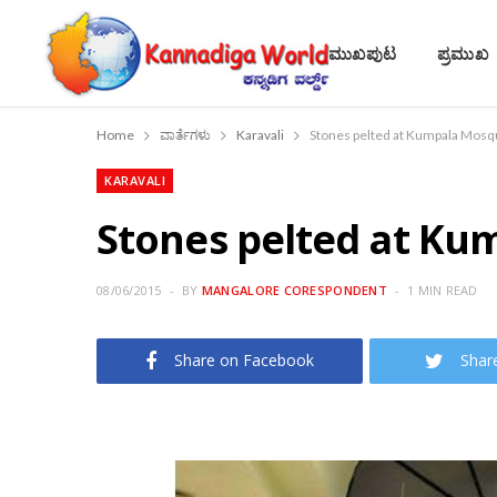
ಮುಖಪುಟ
ಪ್ರಮುಖ
Home
ವಾರ್ತೆಗಳು
Karavali
Stones pelted at Kumpala Mos
KARAVALI
Stones pelted at K
08/06/2015
BY
MANGALORE CORESPONDENT
1 MIN READ
Share on Facebook
Shar