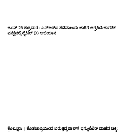
ಜೂನ್ 26 ಶುಕ್ರವಾರ : ಎನ್‌ಆರ್‌ಐ ಸಚಿವಾಲಯ ಜಾರಿಗೆ ಆಗ್ರಹಿಸಿ ಜಾಗತಿಕ
ಮಟ್ಟದಲ್ಲಿ ಟ್ವಿಟರ್ (X) ಅಭಿಯಾನ
ಕೊಲ್ಲೂರು | ಕೊಡಚಾದ್ರಿಯಿಂದ ಬರುತ್ತಿದ್ದ ಜೀಪ್‌ಗೆ ಇನ್ಸುಲೆಟರ್ ವಾಹನ ಡಿಕ್ಕಿ;