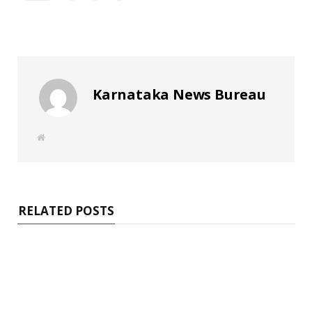
Karnataka News Bureau
W
e
b
s
i
t
e
RELATED POSTS