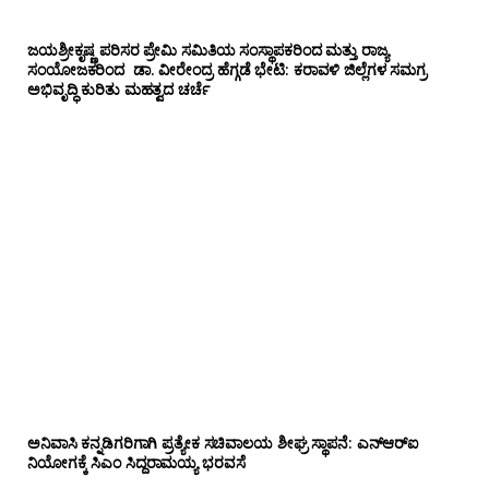
ಜಯಶ್ರೀಕೃಷ್ಣ ಪರಿಸರ ಪ್ರೇಮಿ ಸಮಿತಿಯ ಸಂಸ್ಥಾಪಕರಿಂದ ಮತ್ತು ರಾಜ್ಯ
ಸಂಯೋಜಕರಿಂದ ಡಾ. ವೀರೇಂದ್ರ ಹೆಗ್ಗಡೆ ಭೇಟಿ: ಕರಾವಳಿ ಜಿಲ್ಲೆಗಳ ಸಮಗ್ರ
ಅಭಿವೃದ್ಧಿ ಕುರಿತು ಮಹತ್ವದ ಚರ್ಚೆ
ಅನಿವಾಸಿ ಕನ್ನಡಿಗರಿಗಾಗಿ ಪ್ರತ್ಯೇಕ ಸಚಿವಾಲಯ ಶೀಘ್ರ ಸ್ಥಾಪನೆ: ಎನ್‌ಆರ್‌ಐ
ನಿಯೋಗಕ್ಕೆ ಸಿಎಂ ಸಿದ್ದರಾಮಯ್ಯ ಭರವಸೆ