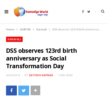
F
T
a
w
c
i
e
t
b
t
o
e
Home
ವಾರ್ತೆಗಳು
Karavali
DSS observes 123rd birth anniversary as Social Transformation Day
o
r
k
KARAVALI
DSS observes 123rd birth
anniversary as Social
Transformation Day
28/04/2014
BY
SATHISH KAPIKAD
1 MIN READ