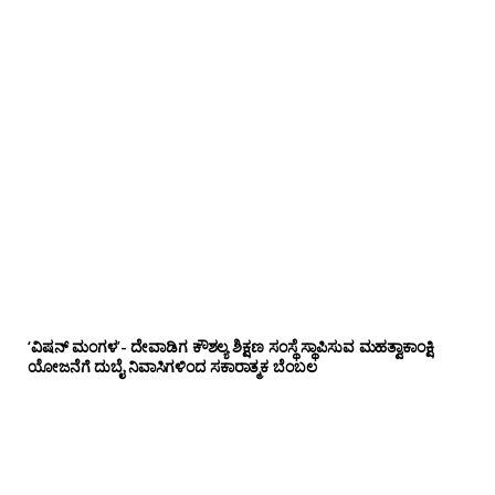
‘ವಿಷನ್ ಮಂಗಳ’- ದೇವಾಡಿಗ ಕೌಶಲ್ಯ ಶಿಕ್ಷಣ ಸಂಸ್ಥೆ ಸ್ಥಾಪಿಸುವ ಮಹತ್ವಾಕಾಂಕ್ಷಿ
ಯೋಜನೆಗೆ ದುಬೈ ನಿವಾಸಿಗಳಿಂದ ಸಕಾರಾತ್ಮಕ ಬೆಂಬಲ