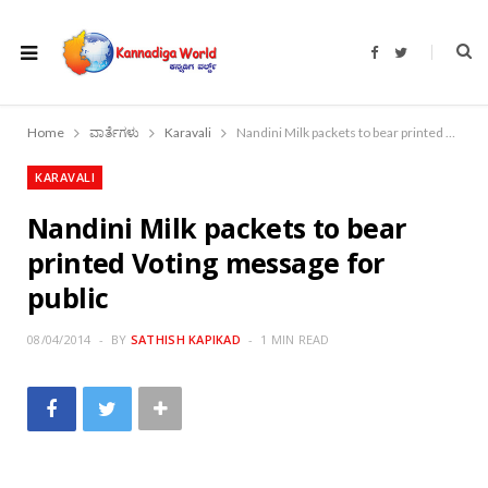
F
T
a
w
c
i
e
t
b
t
o
e
Home
ವಾರ್ತೆಗಳು
Karavali
Nandini Milk packets to bear printed Voting message for public
o
r
k
KARAVALI
Nandini Milk packets to bear
printed Voting message for
public
08/04/2014
BY
SATHISH KAPIKAD
1 MIN READ