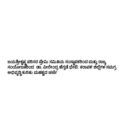
ಜಯಶ್ರೀಕೃಷ್ಣ ಪರಿಸರ ಪ್ರೇಮಿ ಸಮಿತಿಯ ಸಂಸ್ಥಾಪಕರಿಂದ ಮತ್ತು ರಾಜ್ಯ
ಸಂಯೋಜಕರಿಂದ ಡಾ. ವೀರೇಂದ್ರ ಹೆಗ್ಗಡೆ ಭೇಟಿ: ಕರಾವಳಿ ಜಿಲ್ಲೆಗಳ ಸಮಗ್ರ
ಅಭಿವೃದ್ಧಿ ಕುರಿತು ಮಹತ್ವದ ಚರ್ಚೆ