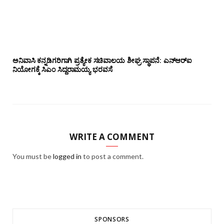
ಅನಿವಾಸಿ ಕನ್ನಡಿಗರಿಗಾಗಿ ಪ್ರತ್ಯೇಕ ಸಚಿವಾಲಯ ಶೀಘ್ರ ಸ್ಥಾಪನೆ: ಎನ್‌ಆರ್‌ಐ
ನಿಯೋಗಕ್ಕೆ ಸಿಎಂ ಸಿದ್ದರಾಮಯ್ಯ ಭರವಸೆ
WRITE A COMMENT
You must be
logged in
to post a comment.
SPONSORS