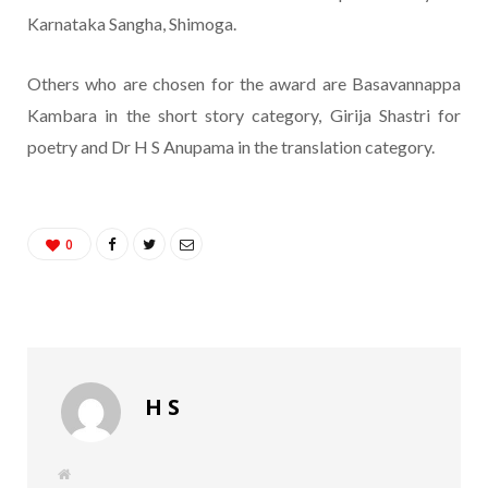
Karnataka Sangha, Shimoga.
Others who are chosen for the award are Basavannappa
Kambara in the short story category, Girija Shastri for
poetry and Dr H S Anupama in the translation category.
0
H S
W
e