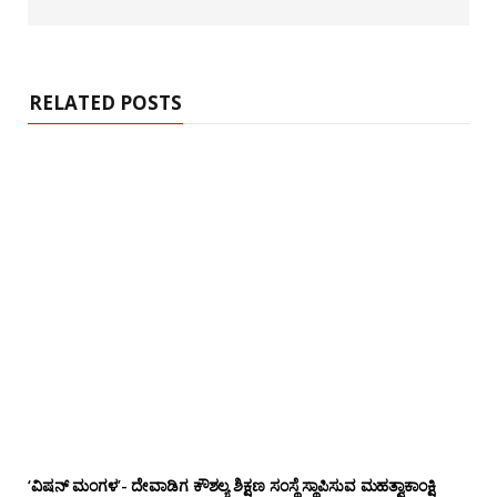
b
s
i
t
e
RELATED POSTS
‘ವಿಷನ್ ಮಂಗಳ’- ದೇವಾಡಿಗ ಕೌಶಲ್ಯ ಶಿಕ್ಷಣ ಸಂಸ್ಥೆ ಸ್ಥಾಪಿಸುವ ಮಹತ್ವಾಕಾಂಕ್ಷಿ