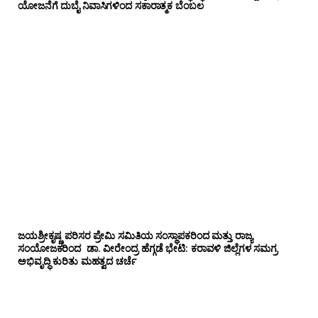
ಯೋಜನೆಗೆ ದುಬೈ ನಿವಾಸಿಗಳಿಂದ ಸಕಾರಾತ್ಮಕ ಬೆಂಬಲ
ಜಯಶ್ರೀಕೃಷ್ಣ ಪರಿಸರ ಪ್ರೇಮಿ ಸಮಿತಿಯ ಸಂಸ್ಥಾಪಕರಿಂದ ಮತ್ತು ರಾಜ್ಯ
ಸಂಯೋಜಕರಿಂದ ಡಾ. ವೀರೇಂದ್ರ ಹೆಗ್ಗಡೆ ಭೇಟಿ: ಕರಾವಳಿ ಜಿಲ್ಲೆಗಳ ಸಮಗ್ರ
ಅಭಿವೃದ್ಧಿ ಕುರಿತು ಮಹತ್ವದ ಚರ್ಚೆ