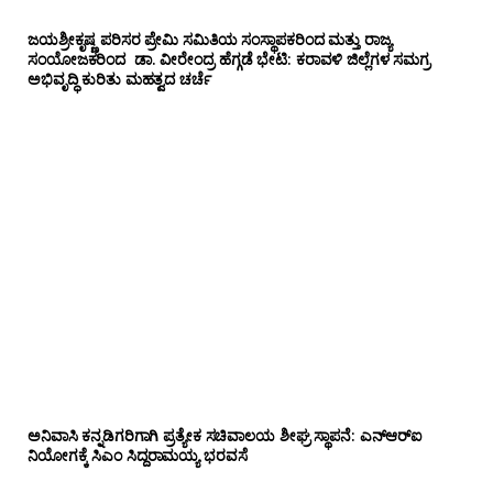
ಜಯಶ್ರೀಕೃಷ್ಣ ಪರಿಸರ ಪ್ರೇಮಿ ಸಮಿತಿಯ ಸಂಸ್ಥಾಪಕರಿಂದ ಮತ್ತು ರಾಜ್ಯ
ಸಂಯೋಜಕರಿಂದ ಡಾ. ವೀರೇಂದ್ರ ಹೆಗ್ಗಡೆ ಭೇಟಿ: ಕರಾವಳಿ ಜಿಲ್ಲೆಗಳ ಸಮಗ್ರ
ಅಭಿವೃದ್ಧಿ ಕುರಿತು ಮಹತ್ವದ ಚರ್ಚೆ
ಅನಿವಾಸಿ ಕನ್ನಡಿಗರಿಗಾಗಿ ಪ್ರತ್ಯೇಕ ಸಚಿವಾಲಯ ಶೀಘ್ರ ಸ್ಥಾಪನೆ: ಎನ್‌ಆರ್‌ಐ
ನಿಯೋಗಕ್ಕೆ ಸಿಎಂ ಸಿದ್ದರಾಮಯ್ಯ ಭರವಸೆ