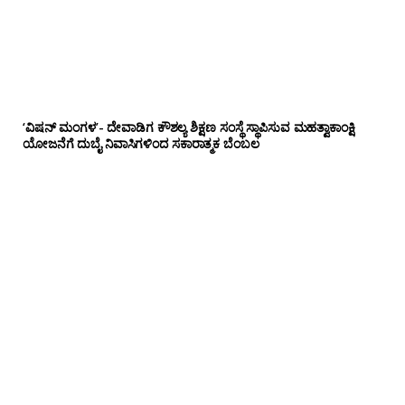
‘ವಿಷನ್ ಮಂಗಳ’- ದೇವಾಡಿಗ ಕೌಶಲ್ಯ ಶಿಕ್ಷಣ ಸಂಸ್ಥೆ ಸ್ಥಾಪಿಸುವ ಮಹತ್ವಾಕಾಂಕ್ಷಿ
ಯೋಜನೆಗೆ ದುಬೈ ನಿವಾಸಿಗಳಿಂದ ಸಕಾರಾತ್ಮಕ ಬೆಂಬಲ