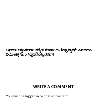
ಅನಿವಾಸಿ ಕನ್ನಡಿಗರಿಗಾಗಿ ಪ್ರತ್ಯೇಕ ಸಚಿವಾಲಯ ಶೀಘ್ರ ಸ್ಥಾಪನೆ: ಎನ್‌ಆರ್‌ಐ
ನಿಯೋಗಕ್ಕೆ ಸಿಎಂ ಸಿದ್ದರಾಮಯ್ಯ ಭರವಸೆ
WRITE A COMMENT
You must be
logged in
to post a comment.