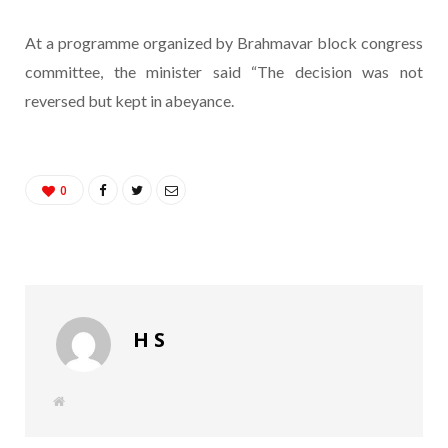
At a programme organized by Brahmavar block congress
committee, the minister said “The decision was not
reversed but kept in abeyance.
0
H S
W
e
b
s