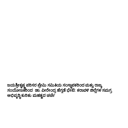
ಜಯಶ್ರೀಕೃಷ್ಣ ಪರಿಸರ ಪ್ರೇಮಿ ಸಮಿತಿಯ ಸಂಸ್ಥಾಪಕರಿಂದ ಮತ್ತು ರಾಜ್ಯ
ಸಂಯೋಜಕರಿಂದ ಡಾ. ವೀರೇಂದ್ರ ಹೆಗ್ಗಡೆ ಭೇಟಿ: ಕರಾವಳಿ ಜಿಲ್ಲೆಗಳ ಸಮಗ್ರ
ಅಭಿವೃದ್ಧಿ ಕುರಿತು ಮಹತ್ವದ ಚರ್ಚೆ