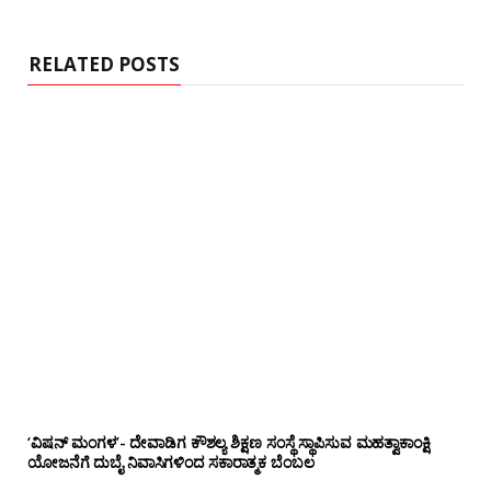
i
t
e
RELATED POSTS
‘ವಿಷನ್ ಮಂಗಳ’- ದೇವಾಡಿಗ ಕೌಶಲ್ಯ ಶಿಕ್ಷಣ ಸಂಸ್ಥೆ ಸ್ಥಾಪಿಸುವ ಮಹತ್ವಾಕಾಂಕ್ಷಿ
ಯೋಜನೆಗೆ ದುಬೈ ನಿವಾಸಿಗಳಿಂದ ಸಕಾರಾತ್ಮಕ ಬೆಂಬಲ