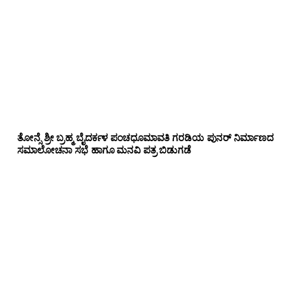
ತೋನ್ಸೆ ಶ್ರೀ ಬ್ರಹ್ಮ ಬೈದರ್ಕಳ ಪಂಚಧೂಮಾವತಿ ಗರಡಿಯ ಪುನರ್ ನಿರ್ಮಾಣದ
ಸಮಾಲೋಚನಾ ಸಭೆ ಹಾಗೂ ಮನವಿ ಪತ್ರ ಬಿಡುಗಡೆ