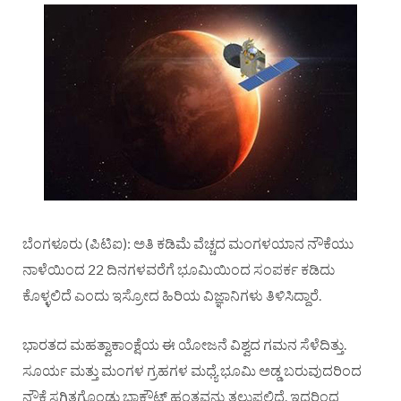
ಬೆಂಗಳೂರು (ಪಿಟಿಐ): ಅತಿ ಕಡಿಮೆ ವೆಚ್ಚದ ಮಂಗಳಯಾನ ನೌಕೆಯು
ನಾಳೆಯಿಂದ 22 ದಿನಗಳವರೆಗೆ ಭೂಮಿಯಿಂದ ಸಂಪರ್ಕ ಕಡಿದು
ಕೊಳ್ಳಲಿದೆ ಎಂದು ಇಸ್ರೋದ ಹಿರಿಯ ವಿಜ್ಞಾನಿಗಳು ತಿಳಿಸಿದ್ದಾರೆ.
ಭಾರತದ ಮಹತ್ವಾಕಾಂಕ್ಷೆಯ ಈ ಯೋಜನೆ ವಿಶ್ವದ ಗಮನ ಸೆಳೆದಿತ್ತು.
ಸೂರ್ಯ ಮತ್ತು ಮಂಗಳ ಗ್ರಹಗಳ ಮಧ್ಯೆ ಭೂಮಿ ಅಡ್ಡ ಬರುವುದರಿಂದ
ನೌಕೆ ಸ್ಥಗಿತಗೊಂಡು ಬ್ಲಾಕೌಟ್‌ ಹಂತವನ್ನು ತಲುಪಲಿದೆ. ಇದರಿಂದ