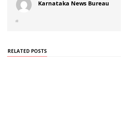
Karnataka News Bureau
W
e
b
s
i
t
e
RELATED POSTS