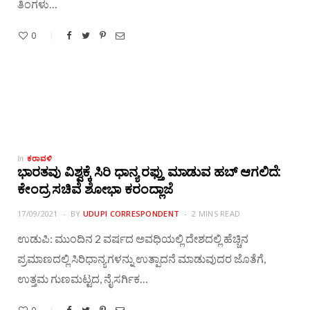
ತಿಂಗಳು…
0
ಕರಾವಳಿ
In
ಭಾರತವು ವಿಶ್ವಕ್ಕೆ ಸಿರಿ ಧಾನ್ಯ ರಫ್ತು ಮಾಡುವ ಹಬ್ ಆಗಲಿದೆ:
ಕೇಂದ್ರ ಸಚಿವೆ ಶೋಭಾ ಕರಂದ್ಲಾಜೆ
17/09/2021
BY
UDUPI CORRESPONDENT
2 MINS READ
ಉಡುಪಿ: ಮುಂದಿನ 2 ವರ್ಷದ ಅವಧಿಯಲ್ಲಿ ದೇಶದಲ್ಲಿ ಹೆಚ್ಚಿನ
ಪ್ರಮಾಣದಲ್ಲಿ ಸಿರಿಧಾನ್ಯಗಳನ್ನು ಉತ್ಪಾದನೆ ಮಾಡುವುದರ ಜೊತೆಗೆ,
ಉತ್ತಮ ಗುಣಮಟ್ಟದ, ನೈಸರ್ಗಿಕ…