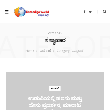
F
T
a
w
c
i
e
t
b
t
ATEGO
o
e
o
r
CATEGORY
k
ಸಸ್ಯಾಹಾರ
Home
ಪಾಕ ಶಾಲೆ
Category: "ಸಸ್ಯಾಹಾರ"
ಕರಾವಳಿ
ಉಡುಪಿಯಲ್ಲಿ ಹಲಸು ಮತ್ತು
ಜೇನು ಪ್ರದರ್ಶನ, ಮಾರಾಟ