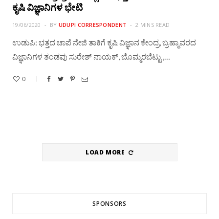
ಕೃಷಿ ವಿಜ್ಞಾನಿಗಳ ಭೇಟಿ
19/06/2020
BY
UDUPI CORRESPONDENT
2 MINS READ
ಉಡುಪಿ: ಭತ್ತದ ಚಾಪೆ ನೇಜಿ ತಾಕಿಗೆ ಕೃಷಿ ವಿಜ್ಞಾನ ಕೇಂದ್ರ, ಬ್ರಹ್ಮಾವರದ
ವಿಜ್ಞಾನಿಗಳ ತಂಡವು ಸುರೇಶ್ ನಾಯಕ್, ಬೊಮ್ಮರಬೆಟ್ಟು ,…
0
LOAD MORE
SPONSORS