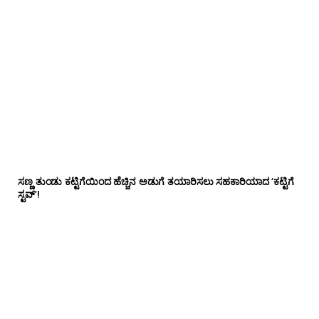
ಸಣ್ಣ ತುಂಡು ಕಟ್ಟಿಗೆಯಿಂದ ಹೆಚ್ಚಿನ ಅಡುಗೆ ತಯಾರಿಸಲು ಸಹಕಾರಿಯಾದ ‘ಕಟ್ಟಿಗೆ
ಸ್ಟವ್’!