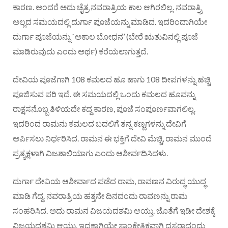
ಕಾರಣ. ಅಂದರೆ ಅದು ಚೈತ್ರ ನವರಾತ್ರಿಯ ಕಾಲ ಆಗಿರಲಿಲ್ಲ. ನವರಾತ್ರ್ರಿ
ಅಲ್ಲದ ಸಮಯದಲ್ಲಿ ದುರ್ಗಾ ಪೂಜೆಯನ್ನು ಮಾಡಿದ. ಇದರಿಂದಾಗಿಯೇ
ದುರ್ಗಾ ಪೂಜೆಯನ್ನು `ಅಕಾಲ ಬೋಧನ’ (ಬೇರೆ ಋತುವಿನಲ್ಲಿ ಪೂಜೆ
ಮಾಡಿರುವುದು ಎಂದು ಅರ್ಥ) ಕರೆಯಲಾಗುತ್ತದೆ.
ದೇವಿಯ ಪೂಜೆಗಾಗಿ 108 ಕಮಲದ ಹೂ ಹಾಗು 108 ದೀಪಗಳನ್ನು ಹಚ್ಚಿ
ಪೂಜಿಸುವ ಪರಿ ಇದೆ. ಈ ಸಮಯದಲ್ಲಿ ಒಂದು ಕಮಲದ ಹೂವನ್ನು
ರಾಕ್ಷಸನೊಬ್ಬ ತಿಳಿಯದೇ ಕದ್ದ ಕಾರಣ, ಪೂಜೆ ಸಂಪೂರ್ಣವಾಗಲಿಲ್ಲ.
ಇದರಿಂದ ರಾಮನು ಕಮಲದ ಬದಲಿಗೆ ತನ್ನ ಕಣ್ಣಗಳನ್ನು ದೇವಿಗೆ
ಅರ್ಪಿಸಲು ನಿರ್ಧರಿಸಿದ. ರಾಮನ ಈ ಭಕ್ತಿಗೆ ದೇವಿ ಮೆಚ್ಚಿ, ರಾಮನ ಮುಂದೆ
ಪ್ರತ್ಯಕ್ಷಳಾಗಿ ವಿಜಶಾಲಿಯಾಗು ಎಂದು ಆಶೀರ್ವದಿಸಿದಳು.
ದುರ್ಗಾ ದೇವಿಯ ಆಶೀರ್ವಾದ ಪಡೆದ ರಾಮ, ರಾವಣನ ವಿರುದ್ಧ ಯುದ್ಧ
ಮಾಡಿ ಗೆದ್ದ. ನವರಾತ್ರಿಯ ಹತ್ತನೇ ದಿನದಂದು ರಾವಣನ್ನು ರಾಮ
ಸಂಹರಿಸಿದ. ಅದು ರಾಮನ ವಿಜಯದಶಮಿ ಆಯ್ತು. ಜೊತೆಗೆ ಇಡೀ ದೇಶಕ್ಕೆ
ವಿಜಯದಶಮಿ ಆಯ್ತು. ಇದಕ್ಕಾಗಿಯೇ ಸಾಂಕೇತಿಕವಾಗಿ ದಸರಾದಂದು