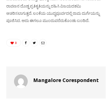
ರಾವಣನ ದೊಡ್ಡ ಪ್ರತಿಕೃತಿಯನ್ನು ದಹಿಸಿ ವಿಜಯದಶಮಿ
ಆಚರಿಸಲಾಗುತ್ತದೆ. ಲಂಕೆಯ ಯುದ್ಧಪೂರ್ವದಲ್ಲಿ ರಾಮ ದುರ್ಗೆಯನ್ನು
ಪೂಜಿಸಿದ. ಅದು ಈಗಲೂ ಮುಂದುವರೆದುಕೊಂಡು ಬಂದಿದೆ.
0
Mangalore Corespondent