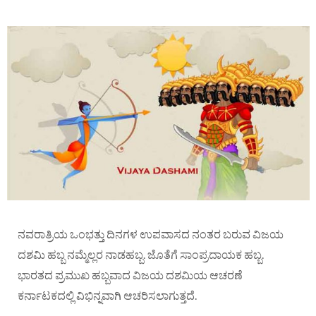
ನವರಾತ್ರಿಯ ಒಂಭತ್ತು ದಿನಗಳ ಉಪವಾಸದ ನಂತರ ಬರುವ ವಿಜಯ
ದಶಮಿ ಹಬ್ಬ ನಮ್ಮೆಲ್ಲರ ನಾಡಹಬ್ಬ. ಜೊತೆಗೆ ಸಾಂಪ್ರದಾಯಕ ಹಬ್ಬ.
ಭಾರತದ ಪ್ರಮುಖ ಹಬ್ಬವಾದ ವಿಜಯ ದಶಮಿಯ ಆಚರಣೆ
ಕರ್ನಾಟಕದಲ್ಲಿ ವಿಭಿನ್ನವಾಗಿ ಆಚರಿಸಲಾಗುತ್ತದೆ.