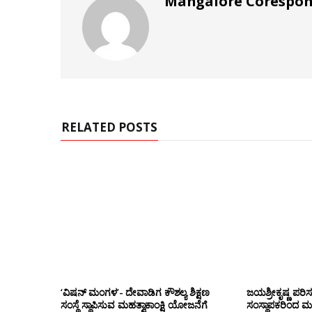
Mangalore Corespo
RELATED POSTS
‘ವಿಷನ್ ಮಂಗಳ’- ದೇವಾಡಿಗ ಕೌಶಲ್ಯ ಶಿಕ್ಷಣ
ಜಯಶ್ರೀಕೃಷ್ಣ ಪರಿ
ಸಂಸ್ಥೆ ಸ್ಥಾಪಿಸುವ ಮಹತ್ವಾಕಾಂಕ್ಷಿ ಯೋಜನೆಗೆ
ಸಂಸ್ಥಾಪಕರಿಂದ ಮ