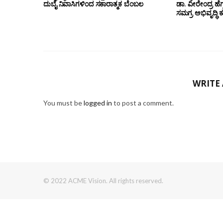
ದುಬೈ ನಿವಾಸಿಗಳಿಂದ ಸಕಾರಾತ್ಮಕ ಬೆಂಬಲ
ಡಾ. ವೀರೇಂದ್ರ ಹೆಗ್
ಸಮಗ್ರ ಅಭಿವೃದ್ಧಿ 
WRITE
You must be
logged in
to post a comment.
© 2022 ACME Vision. All rights reserved.