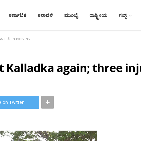
ಕರ್ನಾಟಕ
ಕರಾವಳಿ
ಮುಂಬೈ
ರಾಷ್ಟ್ರೀಯ
ಗಲ್ಫ್
gain; three injured
t Kalladka again; three in
e on Twitter