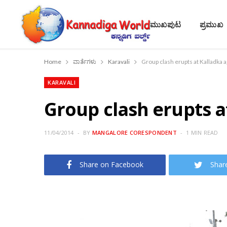
ಮುಖಪುಟ
ಪ್ರಮುಖ
Home
ವಾರ್ತೆಗಳು
Karavali
Group clash erupts at Kalladka a
KARAVALI
Group clash erupts a
11/04/2014
BY
MANGALORE CORESPONDENT
1 MIN READ
Share on Facebook
Shar