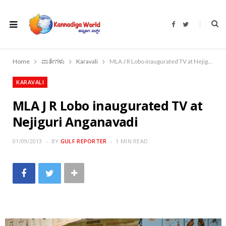
F
T
a
w
c
i
e
t
b
t
o
e
Home
ವಾರ್ತೆಗಳು
Karavali
MLA J R Lobo inaugurated TV at Nejiguri Anganavadi
o
r
k
KARAVALI
MLA J R Lobo inaugurated TV at
Nejiguri Anganavadi
01/09/2013
BY
GULF REPORTER
1 MIN READ