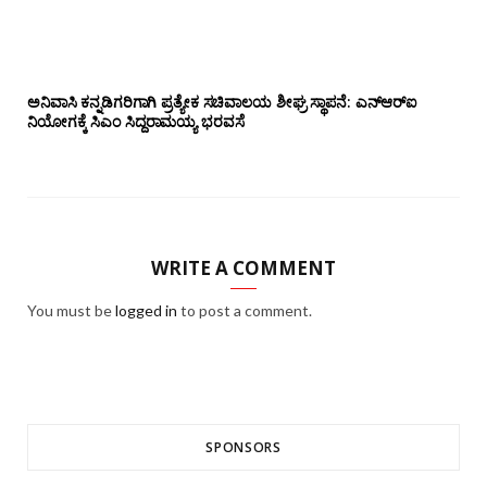
ಅನಿವಾಸಿ ಕನ್ನಡಿಗರಿಗಾಗಿ ಪ್ರತ್ಯೇಕ ಸಚಿವಾಲಯ ಶೀಘ್ರ ಸ್ಥಾಪನೆ: ಎನ್‌ಆರ್‌ಐ
ನಿಯೋಗಕ್ಕೆ ಸಿಎಂ ಸಿದ್ದರಾಮಯ್ಯ ಭರವಸೆ
WRITE A COMMENT
You must be
logged in
to post a comment.
SPONSORS