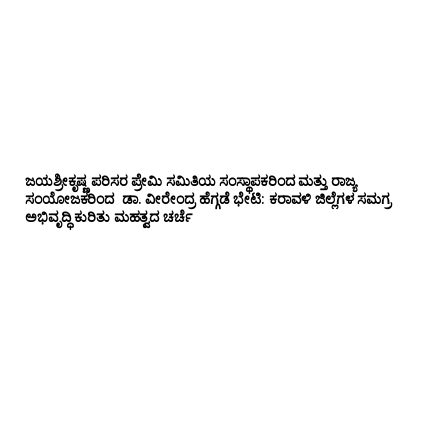
ಜಯಶ್ರೀಕೃಷ್ಣ ಪರಿಸರ ಪ್ರೇಮಿ ಸಮಿತಿಯ ಸಂಸ್ಥಾಪಕರಿಂದ ಮತ್ತು ರಾಜ್ಯ
ಸಂಯೋಜಕರಿಂದ ಡಾ. ವೀರೇಂದ್ರ ಹೆಗ್ಗಡೆ ಭೇಟಿ: ಕರಾವಳಿ ಜಿಲ್ಲೆಗಳ ಸಮಗ್ರ
ಅಭಿವೃದ್ಧಿ ಕುರಿತು ಮಹತ್ವದ ಚರ್ಚೆ