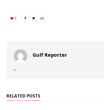
0
Gulf Reporter
W
e
b
s
i
t
e
RELATED POSTS