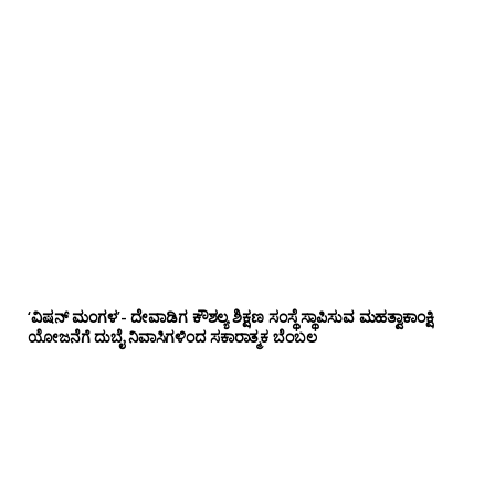
‘ವಿಷನ್ ಮಂಗಳ’- ದೇವಾಡಿಗ ಕೌಶಲ್ಯ ಶಿಕ್ಷಣ ಸಂಸ್ಥೆ ಸ್ಥಾಪಿಸುವ ಮಹತ್ವಾಕಾಂಕ್ಷಿ
ಯೋಜನೆಗೆ ದುಬೈ ನಿವಾಸಿಗಳಿಂದ ಸಕಾರಾತ್ಮಕ ಬೆಂಬಲ