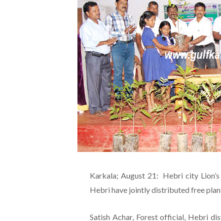
Karkala; August 21: Hebri city Lion’
Hebri have jointly distributed free pla
Satish Achar, Forest official, Hebri d