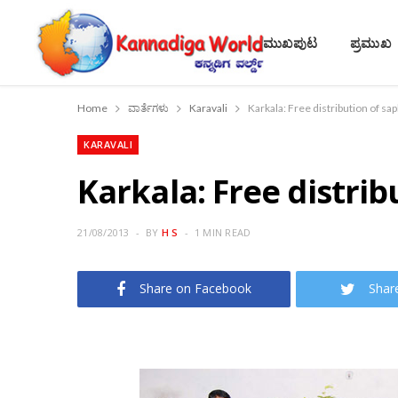
ಮುಖಪುಟ
ಪ್ರಮುಖ
Home
ವಾರ್ತೆಗಳು
Karavali
Karkala: Free distribution of sap
KARAVALI
Karkala: Free distrib
21/08/2013
BY
H S
1 MIN READ
Share on Facebook
Shar