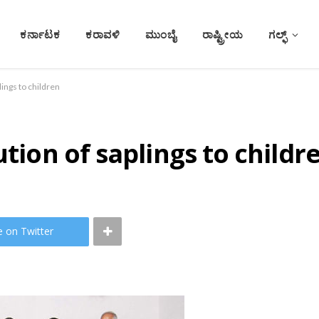
ಕರ್ನಾಟಕ
ಕರಾವಳಿ
ಮುಂಬೈ
ರಾಷ್ಟ್ರೀಯ
ಗಲ್ಫ್
lings to children
ution of saplings to childr
e on Twitter