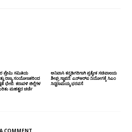
ಸರ ಪ್ರೇಮಿ ಸಮಿತಿಯ
ಅನಿವಾಸಿ ಕನ್ನಡಿಗರಿಗಾಗಿ ಪ್ರತ್ಯೇಕ ಸಚಿವಾಲಯ
ತ್ತು ರಾಜ್ಯ ಸಂಯೋಜಕರಿಂದ
ಶೀಘ್ರ ಸ್ಥಾಪನೆ: ಎನ್‌ಆರ್‌ಐ ನಿಯೋಗಕ್ಕೆ ಸಿಎಂ
ಗಡೆ ಭೇಟಿ: ಕರಾವಳಿ ಜಿಲ್ಲೆಗಳ
ಸಿದ್ದರಾಮಯ್ಯ ಭರವಸೆ
ಕುರಿತು ಮಹತ್ವದ ಚರ್ಚೆ
 A COMMENT