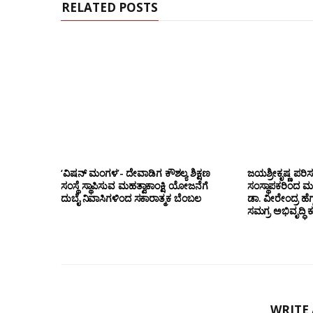
RELATED POSTS
‘ವಿಷನ್ ಮಂಗಳ’- ದೇವಾಡಿಗ ಕೌಶಲ್ಯ ಶಿಕ್ಷಣ
ಜಯಶ್ರೀಕೃಷ್ಣ ಪರಿ
ಸಂಸ್ಥೆ ಸ್ಥಾಪಿಸುವ ಮಹತ್ವಾಕಾಂಕ್ಷಿ ಯೋಜನೆಗೆ
ಸಂಸ್ಥಾಪಕರಿಂದ ಮ
ದುಬೈ ನಿವಾಸಿಗಳಿಂದ ಸಕಾರಾತ್ಮಕ ಬೆಂಬಲ
ಡಾ. ವೀರೇಂದ್ರ ಹೆಗ್
ಸಮಗ್ರ ಅಭಿವೃದ್ಧಿ 
WRITE