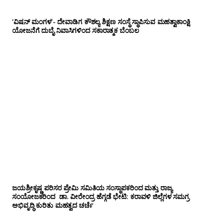
‘ವಿಷನ್ ಮಂಗಳ’- ದೇವಾಡಿಗ ಕೌಶಲ್ಯ ಶಿಕ್ಷಣ ಸಂಸ್ಥೆ ಸ್ಥಾಪಿಸುವ ಮಹತ್ವಾಕಾಂಕ್ಷಿ
ಯೋಜನೆಗೆ ದುಬೈ ನಿವಾಸಿಗಳಿಂದ ಸಕಾರಾತ್ಮಕ ಬೆಂಬಲ
ಜಯಶ್ರೀಕೃಷ್ಣ ಪರಿಸರ ಪ್ರೇಮಿ ಸಮಿತಿಯ ಸಂಸ್ಥಾಪಕರಿಂದ ಮತ್ತು ರಾಜ್ಯ
ಸಂಯೋಜಕರಿಂದ ಡಾ. ವೀರೇಂದ್ರ ಹೆಗ್ಗಡೆ ಭೇಟಿ: ಕರಾವಳಿ ಜಿಲ್ಲೆಗಳ ಸಮಗ್ರ
ಅಭಿವೃದ್ಧಿ ಕುರಿತು ಮಹತ್ವದ ಚರ್ಚೆ