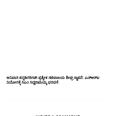
ಅನಿವಾಸಿ ಕನ್ನಡಿಗರಿಗಾಗಿ ಪ್ರತ್ಯೇಕ ಸಚಿವಾಲಯ ಶೀಘ್ರ ಸ್ಥಾಪನೆ: ಎನ್‌ಆರ್‌ಐ
ನಿಯೋಗಕ್ಕೆ ಸಿಎಂ ಸಿದ್ದರಾಮಯ್ಯ ಭರವಸೆ