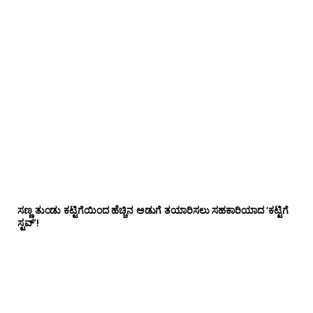
ಸಣ್ಣ ತುಂಡು ಕಟ್ಟಿಗೆಯಿಂದ ಹೆಚ್ಚಿನ ಅಡುಗೆ ತಯಾರಿಸಲು ಸಹಕಾರಿಯಾದ ‘ಕಟ್ಟಿಗೆ
ಸ್ಟವ್’!