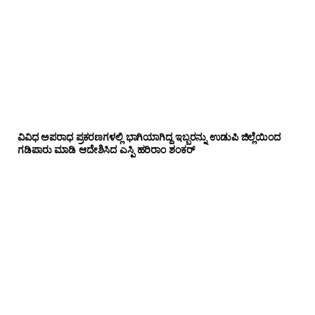
ವಿವಿಧ ಅಪರಾಧ ಪ್ರಕರಣಗಳಲ್ಲಿ ಭಾಗಿಯಾಗಿದ್ದ ಇಬ್ಬರನ್ನು ಉಡುಪಿ ಜಿಲ್ಲೆಯಿಂದ
ಗಡಿಪಾರು ಮಾಡಿ ಆದೇಶಿಸಿದ ಎಸ್ಪಿ ಹರಿರಾಂ ಶಂಕರ್