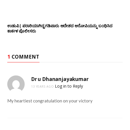
ಉಡುಪಿ| ಪರಾರಿಯಾಗಿದ್ದ ಗಡಿಪಾರು ಆದೇಶದ ಆರೋಪಿಯನ್ನು ಬಂಧಿಸಿದ
ಕಾರ್ಕಳ ಪೊಲೀಸರು
1
COMMENT
Dr u Dhananjayakumar
Log in to Reply
13 YEARS AGO
My heartiest congratulation on your victory