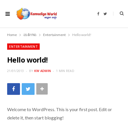
F
T
a
w
c
i
e
t
b
t
o
e
Home
ವಾರ್ತೆಗಳು
Entertainment
Hello world!
o
r
k
ENTERTAINMENT
Hello world!
21/01/2013
BY
KW ADMIN
1 MIN READ
Welcome to WordPress. This is your first post. Edit or
delete it, then start blogging!