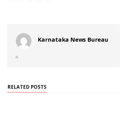
Karnataka News Bureau
W
e
b
s
i
t
e
RELATED POSTS