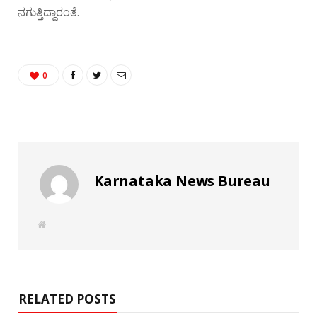
ನಗುತ್ತಿದ್ದಾರಂತೆ.
0
Karnataka News Bureau
W
e
b
s
i
t
e
RELATED POSTS