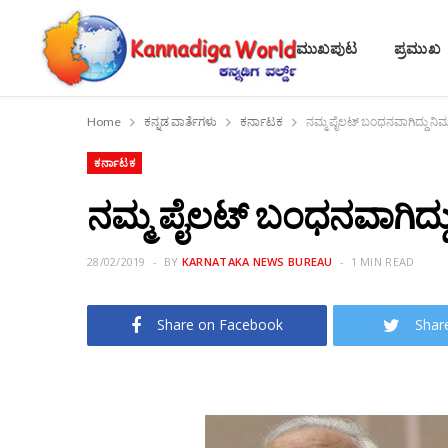
ಮುಖಪುಟ
ಪ್ರಮುಖ
Home
ಕನ್ನಡ ವಾರ್ತೆಗಳು
ಕರ್ನಾಟಕ
ನಮ್ಮ ಪೈಲಟ್ ಬಂಧನವಾಗಿದ್ದು ನಿಮಗೆ ಗ
ಕರ್ನಾಟಕ
ನಮ್ಮ ಪೈಲಟ್ ಬಂಧನವಾಗಿದ್ದು ನಿ
28/02/2019
BY
KARNATAKA NEWS BUREAU
1 MIN READ
Share on Facebook
Shar