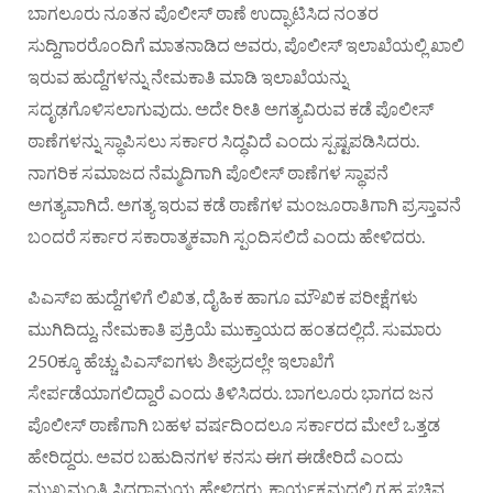
ಬಾಗಲೂರು ನೂತನ ಪೊಲೀಸ್ ಠಾಣೆ ಉದ್ಘಾಟಿಸಿದ ನಂತರ
ಸುದ್ದಿಗಾರರೊಂದಿಗೆ ಮಾತನಾಡಿದ ಅವರು, ಪೊಲೀಸ್ ಇಲಾಖೆಯಲ್ಲಿ ಖಾಲಿ
ಇರುವ ಹುದ್ದೆಗಳನ್ನು ನೇಮಕಾತಿ ಮಾಡಿ ಇಲಾಖೆಯನ್ನು
ಸದೃಢಗೊಳಿಸಲಾಗುವುದು. ಅದೇ ರೀತಿ ಅಗತ್ಯವಿರುವ ಕಡೆ ಪೊಲೀಸ್
ಠಾಣೆಗಳನ್ನು ಸ್ಥಾಪಿಸಲು ಸರ್ಕಾರ ಸಿದ್ಧವಿದೆ ಎಂದು ಸ್ಪಷ್ಟಪಡಿಸಿದರು.
ನಾಗರಿಕ ಸಮಾಜದ ನೆಮ್ಮದಿಗಾಗಿ ಪೊಲೀಸ್ ಠಾಣೆಗಳ ಸ್ಥಾಪನೆ
ಅಗತ್ಯವಾಗಿದೆ. ಅಗತ್ಯ ಇರುವ ಕಡೆ ಠಾಣೆಗಳ ಮಂಜೂರಾತಿಗಾಗಿ ಪ್ರಸ್ತಾವನೆ
ಬಂದರೆ ಸರ್ಕಾರ ಸಕಾರಾತ್ಮಕವಾಗಿ ಸ್ಪಂದಿಸಲಿದೆ ಎಂದು ಹೇಳಿದರು.
ಪಿಎಸ್‌ಐ ಹುದ್ದೆಗಳಿಗೆ ಲಿಖಿತ, ದೈಹಿಕ ಹಾಗೂ ಮೌಖಿಕ ಪರೀಕ್ಷೆಗಳು
ಮುಗಿದಿದ್ದು, ನೇಮಕಾತಿ ಪ್ರಕ್ರಿಯೆ ಮುಕ್ತಾಯದ ಹಂತದಲ್ಲಿದೆ. ಸುಮಾರು
250ಕ್ಕೂ ಹೆಚ್ಚು ಪಿಎಸ್‌ಐಗಳು ಶೀಘ್ರದಲ್ಲೇ ಇಲಾಖೆಗೆ
ಸೇರ್ಪಡೆಯಾಗಲಿದ್ದಾರೆ ಎಂದು ತಿಳಿಸಿದರು. ಬಾಗಲೂರು ಭಾಗದ ಜನ
ಪೊಲೀಸ್ ಠಾಣೆಗಾಗಿ ಬಹಳ ವರ್ಷದಿಂದಲೂ ಸರ್ಕಾರದ ಮೇಲೆ ಒತ್ತಡ
ಹೇರಿದ್ದರು. ಅವರ ಬಹುದಿನಗಳ ಕನಸು ಈಗ ಈಡೇರಿದೆ ಎಂದು
ಮುಖ್ಯಮಂತ್ರಿ ಸಿದ್ದರಾಮಯ್ಯ ಹೇಳಿದರು. ಕಾರ್ಯಕ್ರಮದಲ್ಲಿ ಗೃಹ ಸಚಿವ