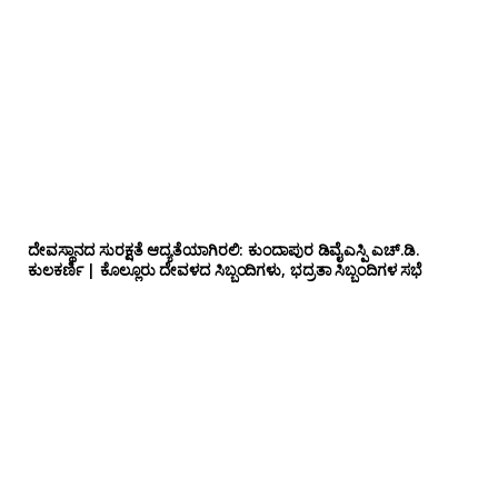
ದೇವಸ್ಥಾನದ ಸುರಕ್ಷತೆ ಆದ್ಯತೆಯಾಗಿರಲಿ: ಕುಂದಾಪುರ ಡಿವೈಎಸ್ಪಿ ಎಚ್.ಡಿ.
ಕುಲಕರ್ಣಿ | ಕೊಲ್ಲೂರು ದೇವಳದ ಸಿಬ್ಬಂದಿಗಳು, ಭದ್ರತಾ ಸಿಬ್ಬಂದಿಗಳ ಸಭೆ