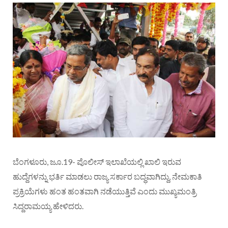
ಬೆಂಗಳೂರು, ಜೂ.19- ಪೊಲೀಸ್ ಇಲಾಖೆಯಲ್ಲಿ ಖಾಲಿ ಇರುವ
ಹುದ್ದೆಗಳನ್ನು ಭರ್ತಿ ಮಾಡಲು ರಾಜ್ಯ ಸರ್ಕಾರ ಬದ್ಧವಾಗಿದ್ದು, ನೇಮಕಾತಿ
ಪ್ರಕ್ರಿಯೆಗಳು ಹಂತ ಹಂತವಾಗಿ ನಡೆಯುತ್ತಿವೆ ಎಂದು ಮುಖ್ಯಮಂತ್ರಿ
ಸಿದ್ದರಾಮಯ್ಯ ಹೇಳಿದರು.