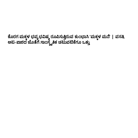
ಕೊರಗ ಮಕ್ಕಳ ಭವ್ಯ ಭವಿಷ್ಯ ರೂಪಿಸುತ್ತಿರುವ ಕುಂಭಾಸಿ ‘ಮಕ್ಕಳ ಮನೆ’ | ವಸತಿ,
ಆಟ-ಪಾಠದ ಜೊತೆಗೆ ಸಾಂಸ್ಕೃತಿಕ ಚಟುವಟಿಕೆಗೂ ಒತ್ತು