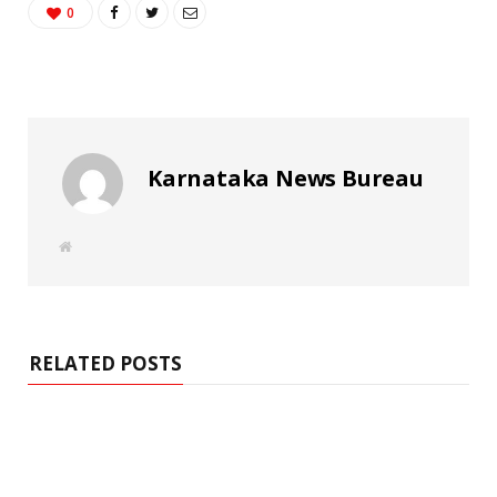
0
Karnataka News Bureau
W
e
b
s
i
t
e
RELATED POSTS