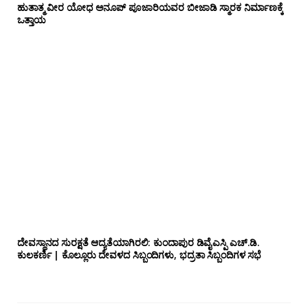
ಹುತಾತ್ಮ ವೀರ ಯೋಧ ಅನೂಪ್ ಪೂಜಾರಿಯವರ ಬೀಜಾಡಿ ಸ್ಮಾರಕ ನಿರ್ಮಾಣಕ್ಕೆ
ಒತ್ತಾಯ
ದೇವಸ್ಥಾನದ ಸುರಕ್ಷತೆ ಆದ್ಯತೆಯಾಗಿರಲಿ: ಕುಂದಾಪುರ ಡಿವೈಎಸ್ಪಿ ಎಚ್.ಡಿ.
ಕುಲಕರ್ಣಿ | ಕೊಲ್ಲೂರು ದೇವಳದ ಸಿಬ್ಬಂದಿಗಳು, ಭದ್ರತಾ ಸಿಬ್ಬಂದಿಗಳ ಸಭೆ