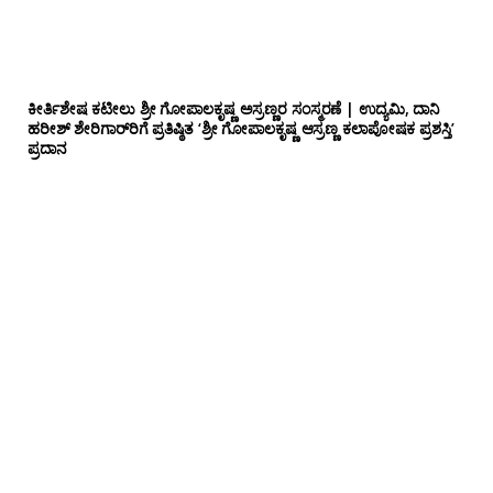
ಕೀರ್ತಿಶೇಷ ಕಟೀಲು ಶ್ರೀ ಗೋಪಾಲಕೃಷ್ಣ ಅಸ್ರಣ್ಣರ ಸಂಸ್ಮರಣೆ | ಉದ್ಯಮಿ, ದಾನಿ
ಹರೀಶ್ ಶೇರಿಗಾರ್‌ರಿಗೆ ಪ್ರತಿಷ್ಠಿತ ‘ಶ್ರೀ ಗೋಪಾಲಕೃಷ್ಣ ಆಸ್ರಣ್ಣ ಕಲಾಪೋಷಕ ಪ್ರಶಸ್ತಿ’
ಪ್ರದಾನ