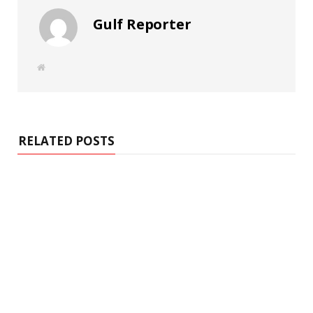
Gulf Reporter
W
e
b
s
i
t
e
RELATED POSTS