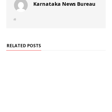
Karnataka News Bureau
W
e
b
s
i
t
e
RELATED POSTS