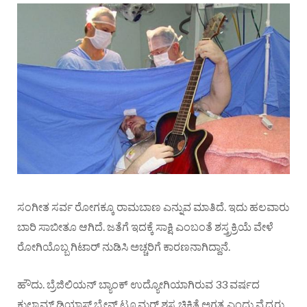
ಸಂಗೀತ ಸರ್ವ ರೋಗಕ್ಕೂ ರಾಮಬಾಣ ಎನ್ನುವ ಮಾತಿದೆ. ಇದು ಹಲವಾರು
ಬಾರಿ ಸಾಬೀತೂ ಆಗಿದೆ. ಜತೆಗೆ ಇದಕ್ಕೆ ಸಾಕ್ಷಿ ಎಂಬಂತೆ ಶಸ್ತ್ರಕ್ರಿಯೆ ವೇಳೆ
ರೋಗಿಯೊಬ್ಬ ಗಿಟಾರ್‌ ನುಡಿಸಿ ಅಚ್ಚರಿಗೆ ಕಾರಣನಾಗಿದ್ದಾನೆ.
ಹೌದು. ಬ್ರೆಜಿಲಿಯನ್‌ ಬ್ಯಾಂಕ್‌ ಉದ್ಯೋಗಿಯಾಗಿರುವ 33 ವರ್ಷದ
ಕುಲ್ಕಾಮ್ಪ್ ಡಿಯಾಸ್‌ ಬ್ರೇನ್‌ ಟ್ಯೂಮರ್‌ ಶಸ್ತ್ರಚಿಕಿತ್ಸೆ ಅಗತ್ಯ ಎಂದು ವೈದ್ಯರು