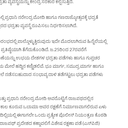
ವಸ್ಥೆಯನ್ನು ಕೇಂದ್ರ ಸರಕಾರ ಕಲ್ಪಿಸುತ್ತಿದೆ.
್ಲಿ ಪ್ರಧಾನಿ ನರೇಂದ್ರ ಮೋದಿ ಹಾಗೂ ಗಣರಾಜ್ಯೋತ್ಸವಕ್ಕೆ ಭದ್ರತೆ
 ಭದ್ರತಾ ವ್ಯವಸ್ಥೆ ರೂಪಿಸಲು ನಿರ್ಧರಿಸಲಾಗಿದೆ.
ಂಭದಲ್ಲಿ ಪಾಲ್ಗೊಳ್ಳುತ್ತಿರುವುದು ಇದೇ ಮೊದಲಾಗಿರುವ ಹಿನ್ನೆಲೆಯಲ್ಲಿ
್ರತಿಷ್ಠೆಯಾಗಿ ತೆಗೆದುಕೊಂಡಿದೆ. ಜ.25ರಿಂದ 27ರವರೆಗೆ
ಣೆಯನ್ನು ಉಭಯ ದೇಶಗಳ ಭದ್ರತಾ ಪಡೆಗಳು ಹಾಗೂ ಗುಪ್ತಚರ
ಲಿಯ ಮೇಲೆ ಹದ್ದಿನ ಕಣ್ಣಿಡಲಿವೆ. ಭೂ ಮಾರ್ಗ, ಸಮುದ್ರ ಮಾರ್ಗ ಹಾಗೂ
 ನಡೆಸಬಹುದಾದ ಸಂಭಾವ್ಯ ದಾಳಿ ತಡೆಗಟ್ಟಲು ಭದ್ರತಾ ಪಡೆಗಳು
 ಮತ್ತು ಪ್ರಧಾನಿ ನರೇಂದ್ರ ಮೋದಿ ಅವರೊಟ್ಟಿಗೆ ರಾಜಪಥದಲ್ಲಿನ
ೆ ಕಾಲ ಕೂರುವ ಒಬಾಮಾ ಅವರ ರಕ್ಷಣೆಗೆ ನಿರ್ಮಾಣವಾಗಲಿರುವ ಏಳು
ದಿಲ್ಲಿಯಲ್ಲಿ ಈಗಾಗಲೇ ಒಂದು ಪ್ರತ್ಯೇಕ ಪೊಲೀಸ್ ನಿಯಂತ್ರಣ ಕೊಠಡಿ
ಾಜಪಥ್ ಪ್ರದೇಶದ ಕಣ್ಗಾವಲಿಗೆ ವಿಶೇಷ ರಕ್ಷಣಾ ಪಡೆ (ಎಸ್‌ಪಿಜಿ)