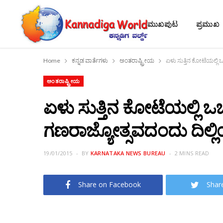
ಮುಖಪುಟ
ಪ್ರಮುಖ
Home
ಕನ್ನಡ ವಾರ್ತೆಗಳು
ಅಂತರಾಷ್ಟ್ರೀಯ
ಏಳು ಸುತ್ತಿನ ಕೋಟೆಯಲ್ಲಿ 
ಅಂತರಾಷ್ಟ್ರೀಯ
ಏಳು ಸುತ್ತಿನ ಕೋಟೆಯಲ್ಲಿ ಒ
ಗಣರಾಜ್ಯೋತ್ಸವದಂದು ದಿಲ್ಲಿ
19/01/2015
BY
KARNATAKA NEWS BUREAU
2 MINS READ
Share on Facebook
Shar