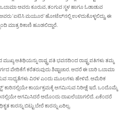
ಿಬ್ಬಂದಿ ಒಬಾಮಾ ಅವರು ಕೂರುವ, ತಂಗುವ ಸ್ಥಳ ಹಾಗೂ ಓಡಾಡುವ
ಮಾ ಅವರು ‘ಐಟಿಸಿ ಮಯೂರ’ ಹೋಟೆಲ್‌ನಲ್ಲಿ ಉಳಿದುಕೊಳ್ಳಲಿದ್ದು, ಈ
ಬಂದಿ ಮಾತ್ರ ಠಿಕಾಣಿ ಹೂಡಲಿದ್ದಾರೆ.
ವ ಮುಖ್ಯ ಅತಿಥಿಯನ್ನು ರಾಷ್ಟ್ರಪತಿ ಭವನದಿಂದ ರಾಷ್ಟ್ರಪತಿಗಳು ತಮ್ಮ
ಗದ ವೇದಿಕೆಗೆ ಕರೆತರುವುದು ಶಿಷ್ಟಾಚಾರ. ಆದರೆ ಈ ಬಾರಿ ಒಬಾಮಾ
ಲಿಸುವ ಸಾಧ್ಯತೆಗಳು ವಿರಳ ಎಂದು ಮೂಲಗಳು ಹೇಳಿವೆ. ಅಮೆರಿಕ
್ಟ್’ ಕಾರಿನಲ್ಲಿಯೇ ಕಾರ್ಯಕ್ರಮಕ್ಕೆ ಆಗಮಿಸುವ ನಿರೀಕ್ಷೆ ಇದೆ. ಒಂದೊಮ್ಮೆ
ಾರಿನಲ್ಲಿಯೇ ಆಗಮಿಸಿದರೆ ಅದೊಂದು ದಾಖಲೆಯಾಗಲಿದೆ. ಏಕೆಂದರೆ
 ಕಾರನ್ನು ಬಿಟ್ಟು ಬೇರೆ ಕಾರನ್ನು ಏರಿಲ್ಲ.