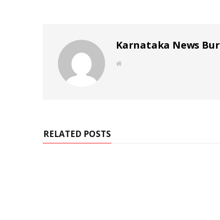
Karnataka News Bu
W
e
b
s
i
t
e
RELATED POSTS