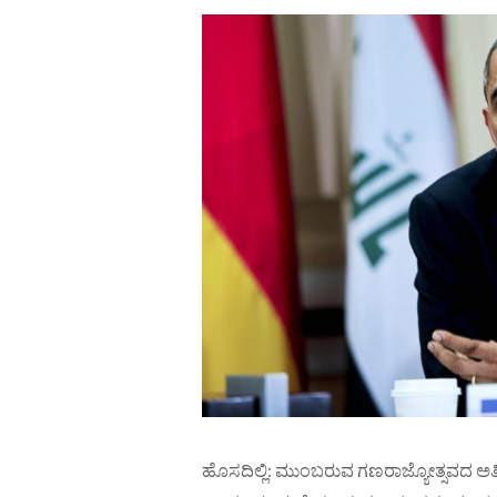
ಹೊಸದಿಲ್ಲಿ: ಮುಂಬರುವ ಗಣರಾಜ್ಯೋತ್ಸವದ ಅತ