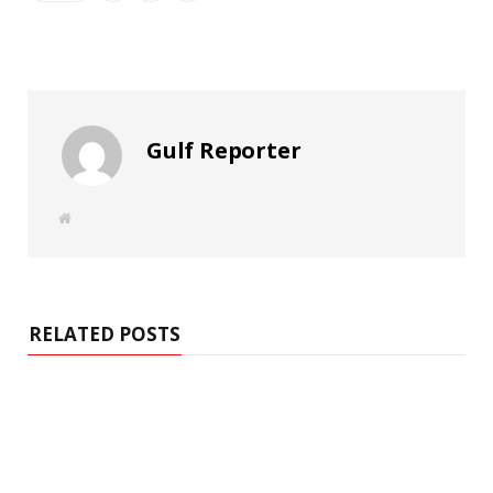
Gulf Reporter
W
e
b
s
i
t
e
RELATED POSTS