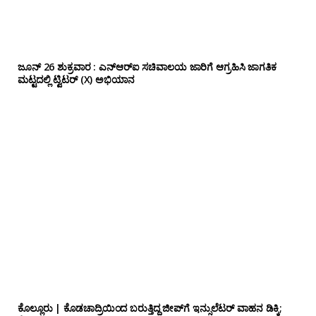
ಜೂನ್ 26 ಶುಕ್ರವಾರ : ಎನ್‌ಆರ್‌ಐ ಸಚಿವಾಲಯ ಜಾರಿಗೆ ಆಗ್ರಹಿಸಿ ಜಾಗತಿಕ
ಮಟ್ಟದಲ್ಲಿ ಟ್ವಿಟರ್ (X) ಅಭಿಯಾನ
ಕೊಲ್ಲೂರು | ಕೊಡಚಾದ್ರಿಯಿಂದ ಬರುತ್ತಿದ್ದ ಜೀಪ್‌ಗೆ ಇನ್ಸುಲೆಟರ್ ವಾಹನ ಡಿಕ್ಕಿ;