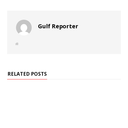
Gulf Reporter
W
e
b
s
i
t
e
RELATED POSTS