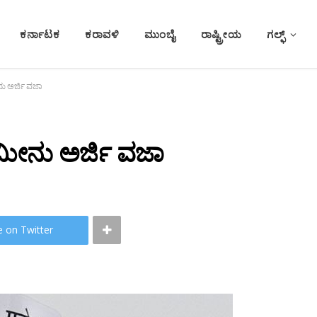
ಕರ್ನಾಟಕ
ಕರಾವಳಿ
ಮುಂಬೈ
ರಾಷ್ಟ್ರೀಯ
ಗಲ್ಫ್
 ಅರ್ಜಿ ವಜಾ
ೀನು ಅರ್ಜಿ ವಜಾ
e on Twitter