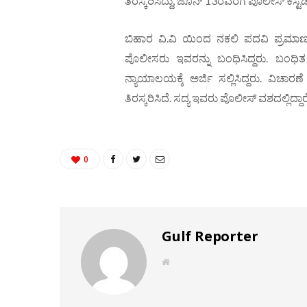
ತಿರಸ್ಕರಿಸಿದ್ದು, ಜೂನ್ 13ರವರೆಗೆ ಪೊಲೀಸ್ ಕಸ್ಟಡಿ
ಬಿಹಾರ ವಿ.ವಿ ಯಿಂದ ನಕಲಿ ಪದವಿ ಪ್ರಮಾಣ ಪ
ಪೊಲೀಸರು ಇವರನ್ನು ಬಂಧಿಸಿದ್ದರು. ಬಂಧ
ನ್ಯಾಯಾಲಯಕ್ಕೆ ಅರ್ಜಿ ಸಲ್ಲಿಸಿದ್ದರು. ವಿ
ತಿರಸ್ಕರಿಸಿದೆ. ಸದ್ಯ ಇವರು ಪೊಲೀಸ್ ವಶದಲ್ಲಿದ್ದಾರೆ
0
Gulf Reporter
W
e
b
s
i
t