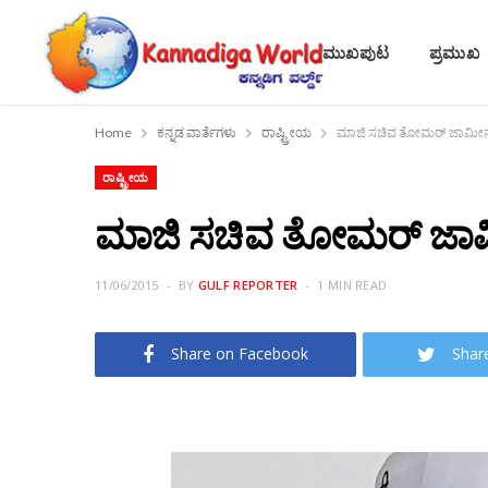
ಮುಖಪುಟ
ಪ್ರಮುಖ
Home
ಕನ್ನಡ ವಾರ್ತೆಗಳು
ರಾಷ್ಟ್ರೀಯ
ಮಾಜಿ ಸಚಿವ ತೋಮರ್ ಜಾಮೀನು
ರಾಷ್ಟ್ರೀಯ
ಮಾಜಿ ಸಚಿವ ತೋಮರ್ ಜಾಮ
11/06/2015
BY
GULF REPORTER
1 MIN READ
Share on Facebook
Shar