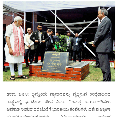
ಢಾಕಾ, ಜೂ.8: ದ್ವಿಪಕ್ಷೀಯ ವ್ಯಾಪಾರವನ್ನು ವೃದ್ಧಿಸುವ ಉದ್ದೇಶದಿಂದ
ರಾಷ್ಟ್ರದಲ್ಲಿ ಭಾರತೀಯ ಜೀವ ವಿಮಾ ನಿಗಮಕ್ಕೆ ಕಾರ್ಯಾಚರಿಸಲು
ಅವಕಾಶ ನೀಡುವುದರ ಜೊತೆಗೆ ಭಾರತೀಯ ಕಂಪೆನಿಗಳು ವಿಶೇಷ ಆರ್ಥಿಕ
ವಲಯ(ಎಸ್‌ಇಝಡ್)ಗಳನ್ನು ನಿರ್ಮಿಸುವುದಕ್ಕೂ ಅವಕಾಶ