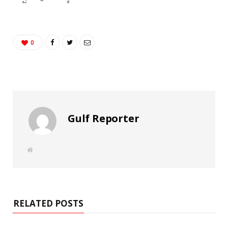
0
Gulf Reporter
W
e
b
s
i
t
e
RELATED POSTS