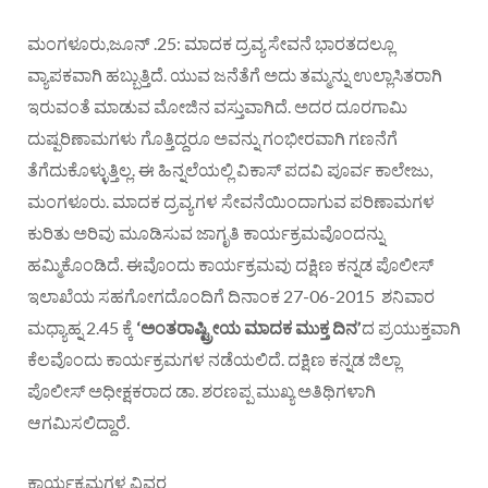
ಮಂಗಳೂರು,ಜೂನ್ .25: ಮಾದಕ ದ್ರವ್ಯ ಸೇವನೆ ಭಾರತದಲ್ಲೂ
ವ್ಯಾಪಕವಾಗಿ ಹಬ್ಬುತ್ತಿದೆ. ಯುವ ಜನೆತೆಗೆ ಅದು ತಮ್ಮನ್ನು ಉಲ್ಲಾಸಿತರಾಗಿ
ಇರುವಂತೆ ಮಾಡುವ ಮೋಜಿನ ವಸ್ತುವಾಗಿದೆ. ಅದರ ದೂರಗಾಮಿ
ದುಷ್ಪರಿಣಾಮಗಳು ಗೊತ್ತಿದ್ದರೂ ಅವನ್ನು ಗಂಭೀರವಾಗಿ ಗಣನೆಗೆ
ತೆಗೆದುಕೊಳ್ಳುತ್ತಿಲ್ಲ. ಈ ಹಿನ್ನಲೆಯಲ್ಲಿ ವಿಕಾಸ್ ಪದವಿ ಪೂರ್ವ ಕಾಲೇಜು,
ಮಂಗಳೂರು. ಮಾದಕ ದ್ರವ್ಯಗಳ ಸೇವನೆಯಿಂದಾಗುವ ಪರಿಣಾಮಗಳ
ಕುರಿತು ಅರಿವು ಮೂಡಿಸುವ ಜಾಗೃತಿ ಕಾರ್ಯಕ್ರಮವೊಂದನ್ನು
ಹಮ್ಮಿಕೊಂಡಿದೆ. ಈವೊಂದು ಕಾರ್ಯಕ್ರಮವು ದಕ್ಷಿಣ ಕನ್ನಡ ಪೊಲೀಸ್
ಇಲಾಖೆಯ ಸಹಗೋಗದೊಂದಿಗೆ ದಿನಾಂಕ 27-06-2015 ಶನಿವಾರ
ಮಧ್ಯಾಹ್ನ 2.45 ಕ್ಕೆ
‘ಅಂತರಾಷ್ಟ್ರೀಯ ಮಾದಕ ಮುಕ್ತ ದಿನ’
ದ ಪ್ರಯುಕ್ತವಾಗಿ
ಕೆಲವೊಂದು ಕಾರ್ಯಕ್ರಮಗಳ ನಡೆಯಲಿದೆ. ದಕ್ಷಿಣ ಕನ್ನಡ ಜಿಲ್ಲಾ
ಪೊಲೀಸ್ ಅಧೀಕ್ಷಕರಾದ ಡಾ. ಶರಣಪ್ಪ ಮುಖ್ಯ ಅತಿಥಿಗಳಾಗಿ
ಆಗಮಿಸಲಿದ್ದಾರೆ.
ಕಾರ್ಯಕ್ರಮಗಳ ವಿವರ