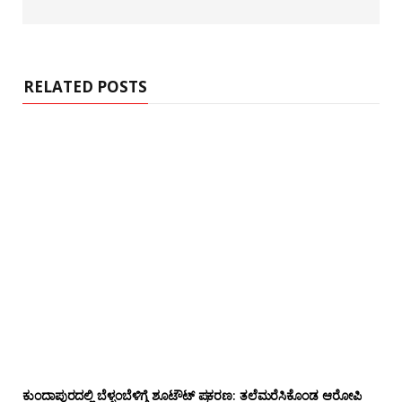
RELATED POSTS
ಕುಂದಾಪುರದಲ್ಲಿ ಬೆಳ್ಳಂಬೆಳಿಗ್ಗೆ ಶೂಟೌಟ್ ಪ್ರಕರಣ: ತಲೆಮರೆಸಿಕೊಂಡ ಆರೋಪಿ