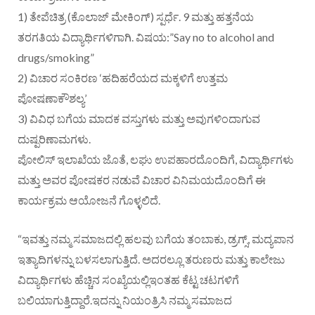
1) ತೇಪೆಚಿತ್ರ (ಕೊಲಾಜ್ ಮೇಕಿಂಗ್) ಸ್ಪರ್ಧೆ. 9 ಮತ್ತು ಹತ್ತನೆಯ
ತರಗತಿಯ ವಿದ್ಯಾರ್ಥಿಗಳಿಗಾಗಿ. ವಿಷಯ:”Say no to alcohol and
drugs/smoking”
2) ವಿಚಾರ ಸಂಕಿರಣ ‘ಹದಿಹರೆಯದ ಮಕ್ಕಳಿಗೆ ಉತ್ತಮ
ಪೋಷಣಾಕೌಶಲ್ಯ’
3) ವಿವಿಧ ಬಗೆಯ ಮಾದಕ ವಸ್ತುಗಳು ಮತ್ತು ಅವುಗಳಿಂದಾಗುವ
ದುಷ್ಪರಿಣಾಮಗಳು.
ಪೋಲಿಸ್ ಇಲಾಖೆಯ ಜೊತೆ, ಲಘು ಉಪಹಾರದೊಂದಿಗೆ, ವಿದ್ಯಾರ್ಥಿಗಳು
ಮತ್ತು ಅವರ ಪೋಷಕರ ನಡುವೆ ವಿಚಾರ ವಿನಿಮಯದೊಂದಿಗೆ ಈ
ಕಾರ್ಯಕ್ರಮ ಆಯೋಜನೆ ಗೊಳ್ಳಲಿದೆ.
“ಇವತ್ತು ನಮ್ಮ ಸಮಾಜದಲ್ಲಿ ಹಲವು ಬಗೆಯ ತಂಬಾಕು, ಡ್ರಗ್ಸ್, ಮದ್ಯಪಾನ
ಇತ್ಯಾದಿಗಳನ್ನು ಬಳಸಲಾಗುತ್ತಿದೆ. ಅದರಲ್ಲೂ ತರುಣರು ಮತ್ತು ಕಾಲೇಜು
ವಿದ್ಯಾರ್ಥಿಗಳು ಹೆಚ್ಚಿನ ಸಂಖ್ಯೆಯಲ್ಲಿ‌ಇಂತಹ ಕೆಟ್ಟ ಚಟಗಳಿಗೆ
ಬಲಿಯಾಗುತ್ತಿದ್ದಾರೆ.ಇದನ್ನು ನಿಯಂತ್ರಿಸಿ ನಮ್ಮ ಸಮಾಜದ