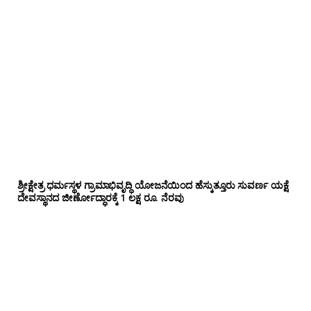
ಶ್ರೀಕ್ಷೇತ್ರ ಧರ್ಮಸ್ಥಳ ಗ್ರಾಮಾಭಿವೃದ್ಧಿ ಯೋಜನೆಯಿಂದ ಹೆಸ್ಕುತ್ತೂರು ಸುವರ್ಣ ಯಕ್ಷೆ
ದೇವಸ್ಥಾನದ ಜೀರ್ಣೋದ್ಧಾರಕ್ಕೆ 1 ಲಕ್ಷ ರೂ. ನೆರವು