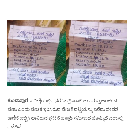
ಕುಂದಾಪುರ
: ಪರೀಕ್ಷೆಯಲ್ಲಿ ನನಗೆ ‘ಜಸ್ಟ್ ಪಾಸ್’ ಆಗುವಷ್ಟು ಅಂಕಗಳು
ಬೇಕು ಎಂದು ಬೇಡಿಕೆ ಇರಿಸಿರುವ ಬೇಡಿಕೆ ಪಟ್ಟಿಯನ್ನು ಬರೆದು ದೇವರ
ಕಾಣಿಕೆ ಡಬ್ಬಿಗೆ ಹಾಕಿರುವ ಘಟನೆ ಹಕ್ಲಾಡಿ ಸಮೀಪದ ಹೊಮ್ಮಿದೆ ಎಂಬಲ್ಲಿ
ನಡೆದಿದೆ.