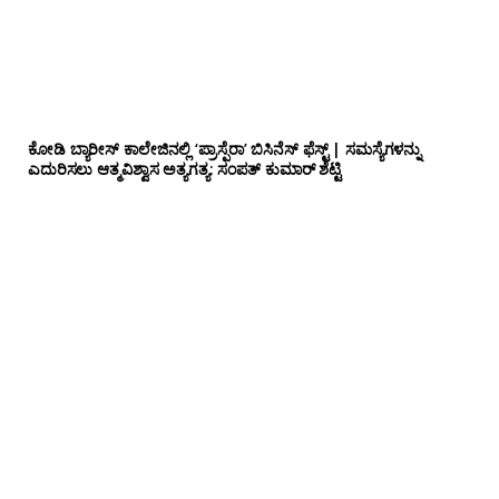
ಕೋಡಿ ಬ್ಯಾರೀಸ್ ಕಾಲೇಜಿನಲ್ಲಿ ‘ಪ್ರಾಸ್ಪೆರಾ’ ಬಿಸಿನೆಸ್ ಫೆಸ್ಟ್ | ಸಮಸ್ಯೆಗಳನ್ನು
ಎದುರಿಸಲು ಆತ್ಮವಿಶ್ವಾಸ ಅತ್ಯಗತ್ಯ: ಸಂಪತ್ ಕುಮಾರ್ ಶೆಟ್ಟಿ