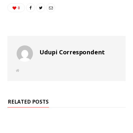
0
Udupi Correspondent
W
e
b
s
i
t
e
RELATED POSTS