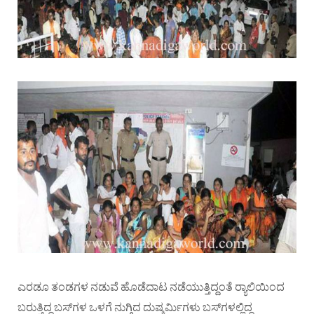
ಎರಡೂ ತಂಡಗಳ ನಡುವೆ ಹೊಡೆದಾಟ ನಡೆಯುತ್ತಿದ್ದಂತೆ ರ‍್ಯಾಲಿಯಿಂದ
ಬರುತ್ತಿದ್ದ ಬಸ್‌ಗಳ ಒಳಗೆ ನುಗ್ಗಿದ ದುಷ್ಕರ್ಮಿಗಳು ಬಸ್‌ಗಳಲ್ಲಿದ್ದ