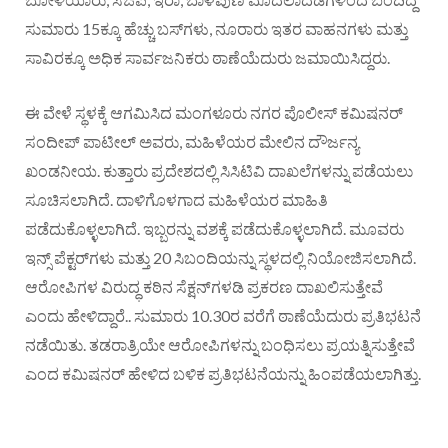
ಸುಮಾರು 15ಕ್ಕೂ ಹೆಚ್ಚು ಬಸ್‌ಗಳು, ನೂರಾರು ಇತರ ವಾಹನಗಳು ಮತ್ತು
ಸಾವಿರಕ್ಕೂ ಅಧಿಕ ಸಾರ್ವಜನಿಕರು ಠಾಣೆಯೆದುರು ಜಮಾಯಿಸಿದ್ದರು.
ಈ ವೇಳೆ ಸ್ಥಳಕ್ಕೆ ಆಗಮಿಸಿದ ಮಂಗಳೂರು ನಗರ ಪೊಲೀಸ್‌ ಕಮಿಷನರ್‌
ಸಂದೀಪ್‌ ಪಾಟೀಲ್‌ ಅವರು, ಮಹಿಳೆಯರ ಮೇಲಿನ ದೌರ್ಜನ್ಯ
ಖಂಡನೀಯ. ಕುತ್ತಾರು ಪ್ರದೇಶದಲ್ಲಿ ಸಿಸಿಟಿವಿ ದಾಖಲೆಗಳನ್ನು ಪಡೆಯಲು
ಸೂಚಿಸಲಾಗಿದೆ. ದಾಳಿಗೊಳಗಾದ ಮಹಿಳೆಯರ ಮಾಹಿತಿ
ಪಡೆದುಕೊಳ್ಳಲಾಗಿದೆ. ಇಬ್ಬರನ್ನು ವಶಕ್ಕೆ ಪಡೆದುಕೊಳ್ಳಲಾಗಿದೆ. ಮೂವರು
ಇನ್ಸ್‌ ಪೆಕ್ಟರ್‌ಗಳು ಮತ್ತು 20 ಸಿಬಂದಿಯನ್ನು ಸ್ಥಳದಲ್ಲಿ ನಿಯೋಜಿಸಲಾಗಿದೆ.
ಆರೋಪಿಗಳ ವಿರುದ್ಧ ಕಠಿನ ಸೆಕ್ಷನ್‌ಗಳಡಿ ಪ್ರಕರಣ ದಾಖಲಿಸುತ್ತೇವೆ
ಎಂದು ಹೇಳಿದ್ದಾರೆ.. ಸುಮಾರು 10.30ರ ವರೆಗೆ ಠಾಣೆಯೆದುರು ಪ್ರತಿಭಟನೆ
ನಡೆಯಿತು. ತಡರಾತ್ರಿಯೇ ಆರೋಪಿಗಳನ್ನು ಬಂಧಿಸಲು ಪ್ರಯತ್ನಿಸುತ್ತೇವೆ
ಎಂದ ಕಮಿಷನರ್ ಹೇಳಿದ ಬಳಿಕ ಪ್ರತಿಭಟನೆಯನ್ನು ಹಿಂಪಡೆಯಲಾಗಿತ್ತು.