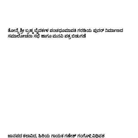
ತೋನ್ಸೆ ಶ್ರೀ ಬ್ರಹ್ಮ ಬೈದರ್ಕಳ ಪಂಚಧೂಮಾವತಿ ಗರಡಿಯ ಪುನರ್ ನಿರ್ಮಾಣದ
ಸಮಾಲೋಚನಾ ಸಭೆ ಹಾಗೂ ಮನವಿ ಪತ್ರ ಬಿಡುಗಡೆ
ಜಾನಪದ ಕಲಾವಿದ, ಹಿರಿಯ ಗಾಯಕ ಗಣೇಶ್ ಗಂಗೊಳ್ಳಿ ವಿಧಿವಶ