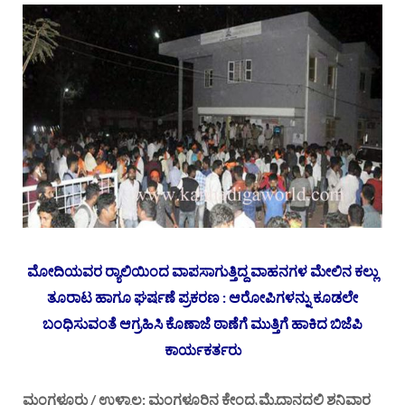
ಮೋದಿಯವರ ರ‍್ಯಾಲಿಯಿಂದ ವಾಪಸಾಗುತ್ತಿದ್ದ ವಾಹನಗಳ ಮೇಲಿನ ಕಲ್ಲು
ತೂರಾಟ ಹಾಗೂ ಘರ್ಷಣೆ ಪ್ರಕರಣ : ಆರೋಪಿಗಳನ್ನು ಕೂಡಲೇ
ಬಂಧಿಸುವಂತೆ ಆಗ್ರಹಿಸಿ ಕೊಣಾಜೆ ಠಾಣೆಗೆ ಮುತ್ತಿಗೆ ಹಾಕಿದ ಬಿಜೆಪಿ
ಕಾರ್ಯಕರ್ತರು
ಮಂಗಳೂರು / ಉಳ್ಳಾಲ: ಮಂಗಳೂರಿನ ಕೇಂದ್ರ ಮೈದಾನದಲ್ಲಿ ಶನಿವಾರ