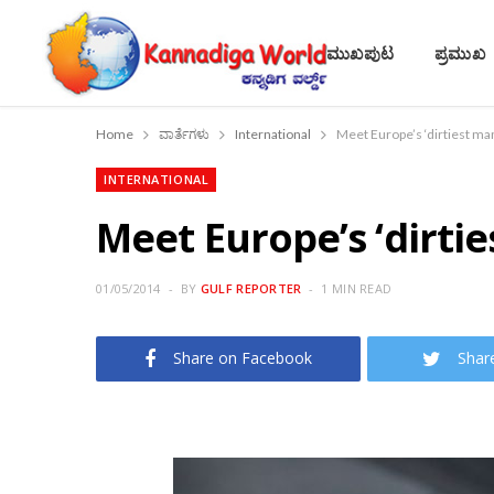
ಮುಖಪುಟ
ಪ್ರಮುಖ
Home
ವಾರ್ತೆಗಳು
International
Meet Europe’s ‘dirtiest ma
INTERNATIONAL
Meet Europe’s ‘dirti
01/05/2014
BY
GULF REPORTER
1 MIN READ
Share on Facebook
Shar