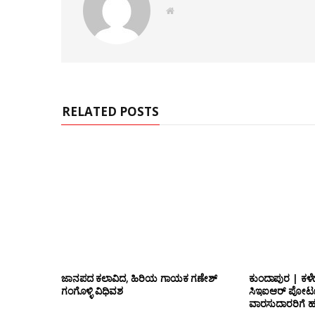
W
e
b
s
i
t
e
RELATED POSTS
ಜಾನಪದ ಕಲಾವಿದ, ಹಿರಿಯ ಗಾಯಕ ಗಣೇಶ್
ಕುಂದಾಪುರ | ಕಳೆ
ಗಂಗೊಳ್ಳಿ ವಿಧಿವಶ
ಸಿಇಐಆರ್ ಪೋರ್ಟ
ವಾರಸುದಾರರಿಗೆ ಹ