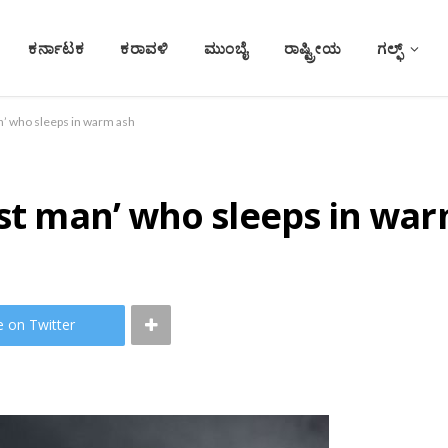
ಕರ್ನಾಟಕ
ಕರಾವಳಿ
ಮುಂಬೈ
ರಾಷ್ಟ್ರೀಯ
ಗಲ್ಫ್
n’ who sleeps in warm ash
est man’ who sleeps in wa
e on Twitter