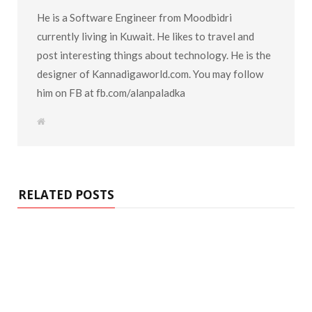
He is a Software Engineer from Moodbidri
currently living in Kuwait. He likes to travel and
post interesting things about technology. He is the
designer of Kannadigaworld.com. You may follow
him on FB at fb.com/alanpaladka
W
e
b
s
i
t
e
RELATED POSTS