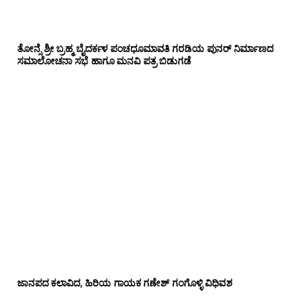
ತೋನ್ಸೆ ಶ್ರೀ ಬ್ರಹ್ಮ ಬೈದರ್ಕಳ ಪಂಚಧೂಮಾವತಿ ಗರಡಿಯ ಪುನರ್ ನಿರ್ಮಾಣದ
ಸಮಾಲೋಚನಾ ಸಭೆ ಹಾಗೂ ಮನವಿ ಪತ್ರ ಬಿಡುಗಡೆ
ಜಾನಪದ ಕಲಾವಿದ, ಹಿರಿಯ ಗಾಯಕ ಗಣೇಶ್ ಗಂಗೊಳ್ಳಿ ವಿಧಿವಶ