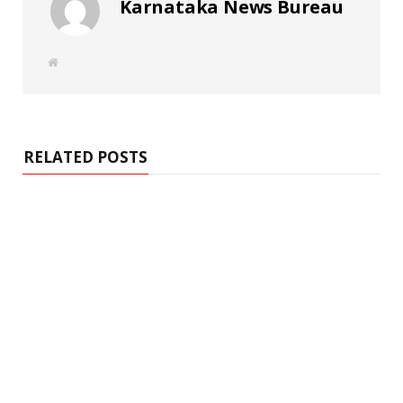
Karnataka News Bureau
W
e
b
s
i
t
e
RELATED POSTS