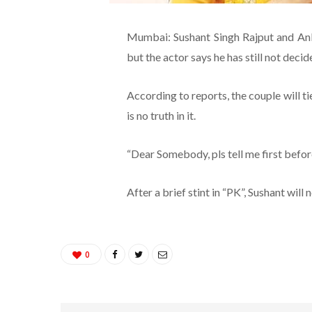
Mumbai: Sushant Singh Rajput and Ank
but the actor says he has still not deci
According to reports, the couple will tie
is no truth in it.
“Dear Somebody, pls tell me first befo
After a brief stint in “PK”, Sushant wil
0