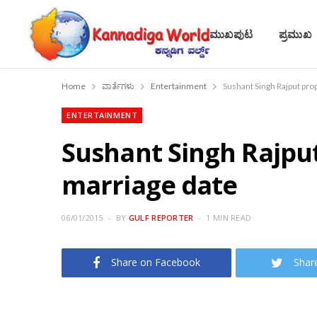
ಮುಖಪುಟ
ಪ್ರಮುಖ
Home
ವಾರ್ತೆಗಳು
Entertainment
Sushant Singh Rajput pro
ENTERTAINMENT
Sushant Singh Rajput
marriage date
06/01/2015
BY
GULF REPORTER
1 MIN READ
Share on Facebook
Shar