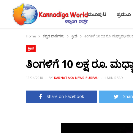
ಮುಖಪುಟ
ಪ್ರಮುಖ
Home
ಕನ್ನಡ ವಾರ್ತೆಗಳು
ಕ್ರೀಡೆ
ತಿಂಗಳಿಗೆ 10 ಲಕ್ಷ ರೂ. ಮಧ್ಯಾವಧಿ ಪರಿ
ಕ್ರೀಡೆ
ತಿಂಗಳಿಗೆ 10 ಲಕ್ಷ ರೂ. ಮಧ್
12/04/2018
BY
KARNATAKA NEWS BUREAU
1 MIN READ
Share on Facebook
Shar