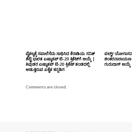
ವೈಕಲ್ಯಕ್ಕೆ ಸವಾಲೆಸೆದು ಸಾಧಿಸಿದ ಕೆರಾಡಿಯ ಸನಿತ್
ವರ್ಲ್ಡ್ ಯೋಗಾಸನ 
ಶೆಟ್ಟಿ ಭಾರತ ಏಷ್ಯಾಕಪ್ ಟಿ-20 ಕ್ರಿಕೆಟ್‌ಗೆ ಆಯ್ಕೆ |
ಶಂಕರನಾರಾಯಣ ಠಾ
ಕಿವುಡರ ಏಷ್ಯಾಕಪ್ ಟಿ-20 ಕ್ರಿಕೆಟ್ ತಂಡದಲ್ಲಿ
ಗುರುದಾಸ್ ಆಯ್ಕೆ
ಆಡುತ್ತಿರುವ ಏಕೈಕ ಕನ್ನಡಿಗ
Comments are closed.