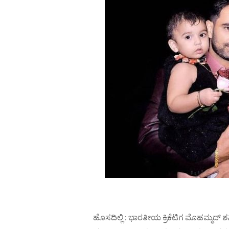
ಹೊಸದಿಲ್ಲಿ : ಭಾರತೀಯ ಕ್ರಿಕೆಟಿಗ ಮೊಹಮ್ಮದ್‌ 