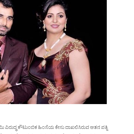
ಶಮಿ ವಿರುದ್ಧ ಕೌಟುಂಬಿಕ ಹಿಂಸೆಯ ಕೇಸು ದಾಖಲಿಸಿರುವ ಆತನ ಪತ್ನಿ