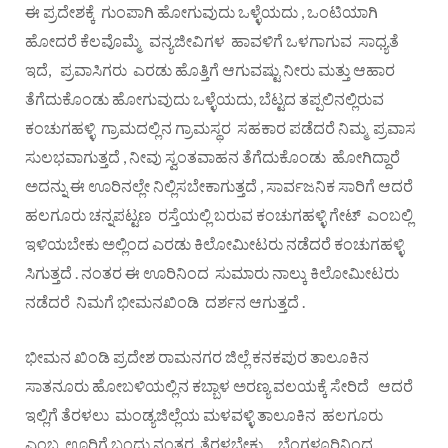
ಈ ಪ್ರದೇಶಕ್ಕೆ ಗುಂಪಾಗಿ ಹೋಗುವುದು ಒಳ್ಳೆಯದು , ಒಂಟಿಯಾಗಿ
ಹೋದರೆ ಕೆಲವೊಮ್ಮೆ ವನ್ಯಜೀವಿಗಳ ಹಾವಳಿಗೆ ಒಳಗಾಗುವ ಸಾಧ್ಯತೆ
ಇದೆ, ಪ್ರವಾಸಿಗರು ಎರಡು ಹೊತ್ತಿಗೆ ಆಗುವಷ್ಟು ನೀರು ಮತ್ತು ಆಹಾರ
ತೆಗೆದುಕೊಂಡು ಹೋಗುವುದು ಒಳ್ಳೆಯದು, ಬೆಟ್ಟದ ತಪ್ಪಲಿನಲ್ಲಿರುವ
ಕಂಚುಗಹಳ್ಳಿ ಗ್ರಾಮದಲ್ಲಿನ ಗ್ರಾಮಸ್ಥರ ಸಹಕಾರ ಪಡೆದರೆ ನಿಮ್ಮ ಪ್ರವಾಸ
ಸುಲಭವಾಗುತ್ತದೆ , ನೀವು ಸ್ವಂತವಾಹನ ತೆಗೆದುಕೊಂಡು ಹೋಗಿದ್ದಾರೆ
ಅದನ್ನು ಈ ಊರಿನಲ್ಲೇ ನಿಲ್ಲಿಸಬೇಕಾಗುತ್ತದೆ , ಸಾರ್ವಜನಿಕ ಸಾರಿಗೆ ಆದರೆ
ಹಲಗೂರು ಚನ್ನಪಟ್ಟಣ ರಸ್ತೆಯಲ್ಲಿ ಬರುವ ಕಂಚುಗಹಳ್ಳಿ ಗೇಟ್ ಎಂಬಲ್ಲಿ
ಇಳಿಯಬೇಕು ಅಲ್ಲಿಂದ ಎರಡು ಕಿಲೋಮೀಟರು ನಡೆದರೆ ಕಂಚುಗಹಳ್ಳಿ
ಸಿಗುತ್ತದೆ . ನಂತರ ಈ ಊರಿನಿಂದ ಸುಮಾರು ನಾಲ್ಕು ಕಿಲೋಮೀಟರು
ನಡೆದರೆ ನಿಮಗೆ ಭೀಮನಖಿಂಡಿ ದರ್ಶನ ಆಗುತ್ತದೆ .
ಭೀಮನ ಖಿಂಡಿ ಪ್ರದೇಶ ರಾಮನಗರ ಜಿಲ್ಲೆ ಕನಕಪುರ ತಾಲೂಕಿನ
ಸಾತನೂರು ಹೋಬಳಿಯಲ್ಲಿನ ಕಬ್ಬಾಳ ಅರಣ್ಯ ವಲಯಕ್ಕೆ ಸೇರಿದೆ ಆದರೆ
ಇಲ್ಲಿಗೆ ತೆರಳಲು ಮಂಡ್ಯಜಿಲ್ಲೆಯ ಮಳವಳ್ಳಿ ತಾಲೂಕಿನ ಹಲಗೂರು
ಎಂಬ ಊರಿಗೆ ಬಂದು ನಂತರ ತೆರಳಬೇಕು . ಬೆಂಗಳೂರಿನಿಂದ