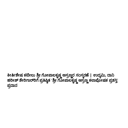
ಕೀರ್ತಿಶೇಷ ಕಟೀಲು ಶ್ರೀ ಗೋಪಾಲಕೃಷ್ಣ ಅಸ್ರಣ್ಣರ ಸಂಸ್ಮರಣೆ | ಉದ್ಯಮಿ, ದಾನಿ
ಹರೀಶ್ ಶೇರಿಗಾರ್‌ರಿಗೆ ಪ್ರತಿಷ್ಠಿತ ‘ಶ್ರೀ ಗೋಪಾಲಕೃಷ್ಣ ಆಸ್ರಣ್ಣ ಕಲಾಪೋಷಕ ಪ್ರಶಸ್ತಿ’
ಪ್ರದಾನ