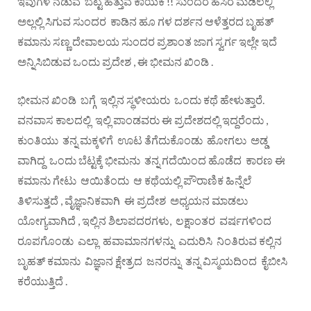
ಇವುಗಳ ನಡುವೆ ಬೆಟ್ಟ ಹತ್ತುವ ಕಾಯಕ !! ಸುಂದರ ಹಸಿರ ಮಡಿಲಲ್ಲಿ
ಅಲ್ಲಲ್ಲಿ ಸಿಗುವ ಸುಂದರ ಕಾಡಿನ ಹೂ ಗಳ ದರ್ಶನ ಆಳೆತ್ತರದ ಬೃಹತ್
ಕಮಾನು ಸಣ್ಣ ದೇವಾಲಯ ಸುಂದರ ಪ್ರಶಾಂತ ಜಾಗ ಸ್ವರ್ಗ ಇಲ್ಲೇ ಇದೆ
ಅನ್ನಿಸಿಬಿಡುವ ಒಂದು ಪ್ರದೇಶ , ಈ ಭೀಮನ ಖಿಂಡಿ .
ಭೀಮನ ಖಿಂಡಿ ಬಗ್ಗೆ ಇಲ್ಲಿನ ಸ್ಥಳೀಯರು ಒಂದು ಕಥೆ ಹೇಳುತ್ತಾರೆ.
ವನವಾಸ ಕಾಲದಲ್ಲಿ ಇಲ್ಲಿ ಪಾಂಡವರು ಈ ಪ್ರದೇಶದಲ್ಲಿ ಇದ್ದರೆಂದು ,
ಕುಂತಿಯು ತನ್ನ ಮಕ್ಕಳಿಗೆ ಊಟ ತೆಗೆದುಕೊಂಡು ಹೋಗಲು ಅಡ್ಡ
ವಾಗಿದ್ದ ಒಂದು ಬೆಟ್ಟಕ್ಕೆ ಭೀಮನು ತನ್ನ ಗದೆಯಿಂದ ಹೊಡೆದ ಕಾರಣ ಈ
ಕಮಾನು ಗೇಟು ಆಯಿತೆಂದು ಆ ಕಥೆಯಲ್ಲಿ ಪೌರಾಣಿಕ ಹಿನ್ನೆಲೆ
ತಿಳಿಸುತ್ತದೆ , ವೈಜ್ಞಾನಿಕವಾಗಿ ಈ ಪ್ರದೇಶ ಅಧ್ಯಯನ ಮಾಡಲು
ಯೋಗ್ಯವಾಗಿದೆ , ಇಲ್ಲಿನ ಶಿಲಾಪದರಗಳು, ಲಕ್ಷಾಂತರ ವರ್ಷಗಳಿಂದ
ರೂಪಗೊಂಡು ಎಲ್ಲಾ ಹವಾಮಾನಗಳನ್ನು ಎದುರಿಸಿ ನಿಂತಿರುವ ಕಲ್ಲಿನ
ಬೃಹತ್ ಕಮಾನು ವಿಜ್ಞಾನ ಕ್ಷೇತ್ರದ ಜನರನ್ನು ತನ್ನ ವಿಸ್ಮಯದಿಂದ ಕೈಬೀಸಿ
ಕರೆಯುತ್ತಿದೆ .