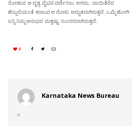
ನೋಡುವ ಆ ದೃಶ್ಯ ವೈಭವ ವರ್ಣಿಸಲು ಆಗದು, ಬಾಯಿತೆರೆದ
ಹೆಬ್ಬುಲಿಯಂತೆ ಕಾಣುವ ಆ ನೋಟ ಅದ್ಭುತವಾಗಿರುತ್ತದೆ . ಒಮ್ಮೆ ಹೋಗಿ
ಬನ್ನಿ ನಿಮ್ಮ ಅನುಭವ ಮತ್ತಷ್ಟು ಸುಂದರವಾಗಿರುತ್ತದೆ.
0
Karnataka News Bureau
W
e
b
s
i
t
e