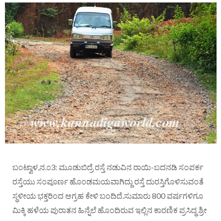
ಬಂಟ್ವಾಳ,ನ.೦3: ಮೂಡುಬಿದ್ರೆ ರಸ್ತೆ ನಡುವಿನ ರಾಯಿ-ಬದನಡಿ ಸಂಪರ್ಕ
ರಸ್ತೆಯು ಸಂಪೂರ್ಣ ಹೊಂಡಮಯವಾಗಿದ್ದು ರಸ್ತೆ ದುರಸ್ತಿಗೊಳಿಸುವಂತೆ
ಸ್ಥಳೀಯ ಭಕ್ತರಿಂದ ಆಗ್ರಹ ಕೇಳಿ ಬಂದಿದೆ.ಸುಮಾರು 800 ವರ್ಷಗಳಿಗೂ
ಮಿಕ್ಕಿ ಹಳೆಯ ಪುರಾತನ ಹಿನ್ನೆಲೆ ಹೊಂದಿರುವ ಇಲ್ಲಿನ ಕಾರಣಿಕ ಪ್ರಸಿದ್ಧ ಶ್ರೀ