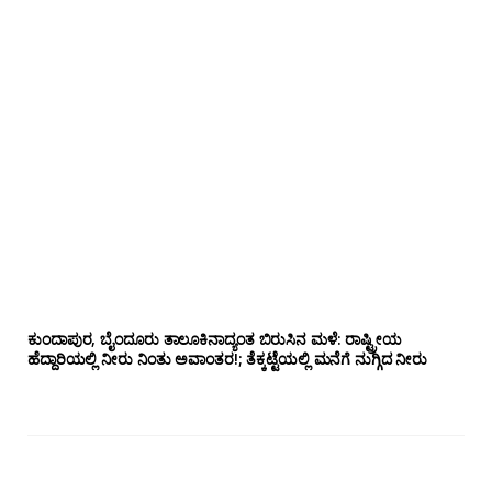
ಕುಂದಾಪುರ, ಬೈಂದೂರು ತಾಲೂಕಿನಾದ್ಯಂತ ಬಿರುಸಿನ ಮಳೆ: ರಾಷ್ಟ್ರೀಯ
ಹೆದ್ದಾರಿಯಲ್ಲಿ‌ ನೀರು ನಿಂತು ಅವಾಂತರ!; ತೆಕ್ಕಟ್ಟೆಯಲ್ಲಿ ಮನೆಗೆ ನುಗ್ಗಿದ ನೀರು