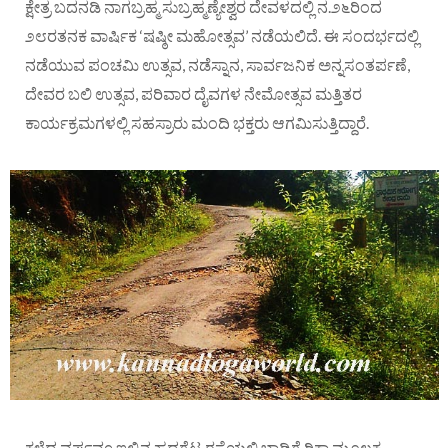
ಕ್ಷೇತ್ರ ಬದನಡಿ ನಾಗಬ್ರಹ್ಮ ಸುಬ್ರಹ್ಮಣ್ಯೇಶ್ವರ ದೇವಳದಲ್ಲಿ ನ.೨೬ರಿಂದ
೨೮ರತನಕ ವಾರ್ಷಿಕ ‘ಷಷ್ಠೀ ಮಹೋತ್ಸವ’ ನಡೆಯಲಿದೆ. ಈ ಸಂದರ್ಭದಲ್ಲಿ
ನಡೆಯುವ ಪಂಚಮಿ ಉತ್ಸವ, ನಡೆಸ್ನಾನ, ಸಾರ್ವಜನಿಕ ಅನ್ನಸಂತರ್ಪಣೆ,
ದೇವರ ಬಲಿ ಉತ್ಸವ, ಪರಿವಾರ ದೈವಗಳ ನೇಮೋತ್ಸವ ಮತ್ತಿತರ
ಕಾರ್ಯಕ್ರಮಗಳಲ್ಲಿ ಸಹಸ್ರಾರು ಮಂದಿ ಭಕ್ತರು ಆಗಮಿಸುತ್ತಿದ್ದಾರೆ.
ಕಳೆದ ವರ್ಷವೂ ಇಲ್ಲಿನ ಹದಗೆಟ್ಟ ರಸ್ತೆಯಲ್ಲಿ ಬಾಡಿಗೆ ರಿಕ್ಷಾ ಮೂಲಕ