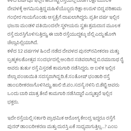
ದೇವಳಕ್ಕೆ ಆಗಮಿಸುತ್ತಿದ್ದ ಮಹಿಳೆಯೊಬ್ಬರು ರಿಕ್ಷಾ ಉರುಳಿ ಬಿದ್ದ ಪರಿಣಾಮ
ಗಂಭೀರ ಗಾಯಗೊಂಡು ಆಸ್ಪತ್ರೆಗೆ ದಾಖಲಾಗಿದ್ದರು. ಪ್ರತೀ ವರ್ಷ ಇಲ್ಲಿನ
ಭಜನಾ ಮಂಡಳಿ ವತಿಯಿಂದಲೇ ಸ್ಥಳೀಯರು ಸ್ವತಃ ಶ್ರಮದಾನ ಮೂಲಕ
ರಸ್ತೆ ದುರಸ್ತಿಗೊಳಿಸುತ್ತಿದ್ದು, ಈ ಬಾರಿ ರಸ್ತೆಯುದ್ದಕ್ಕೂ ಜೆಲ್ಲಿ ಎದ್ದು ಹೋಗಿ
ಚೆಲ್ಲಾಪಿಲ್ಲಿಯಾಗಿದೆ.
ಕಳೆದ 12 ವರ್ಷಗಳ ಹಿಂದೆ ನಡೆದ ದೇವಳದ ಪುನರ್‌ನವೀಕರಣ ಮತ್ತು
ಬ್ರಹ್ಮಕಲಶೋತ್ಸವ ಸಂದರ್ಭದಲ್ಲಿ ಅಂದಿನ ಸಚಿವರಾಗಿದ್ದ ಬಿ.ರಮಾನಾಥ ರೈ
ಅವರು ತುರ್ತು ರಸ್ತೆ ವಿಸ್ತರಣೆ ಕಾಮಗಾರಿ ನಡೆಸಿದ್ದರು. ಆ ಬಳಿಕ ಇಲ್ಲಿನ
ಜಿಲ್ಲಾ ಪಂಚಾಯಿತಿ ಸದಸ್ಯರಾಗಿದ್ದ ದಿ.ಕೆ.ಸಂತೋಷ್ ಭಂಡಾರಿ ರಸ್ತೆ
ಡಾಂಬರೀಕರಣಗೊಳಿಸಿದ್ದು, ಹಾಲಿ ಜಿ.ಪಂ.ಸದಸ್ಯೆ ನಳಿನಿ ಬಿ.ಶೆಟ್ಟಿ ಅವರು
ಒಂದು ಬಾರಿ ಮಾತ್ರ ತೇಪೆ ಕಾಮಗಾರಿ ನಡೆಸಿದ್ದಾರೆ ಎನ್ನುತ್ತಾರೆ ಇಲ್ಲಿನ
ಭಕ್ತರು.
ಇದೇ ರಸ್ತೆಯಲ್ಲಿ ಸರ್ಕಾರಿ ಪ್ರಾಥಮಿಕ ಆರೋಗ್ಯ ಕೇಂದ್ರ ಇದ್ದರೂ ರಸ್ತೆಗೆ
ಪುನರ್ ಡಾಂಬರೀಕರಣ ಮತ್ತು ದುರಸ್ತಿ ಏಕೆ ಸಾಧ್ಯವಾಗುತ್ತಿಲ್ಲ…? ಎಂಬ