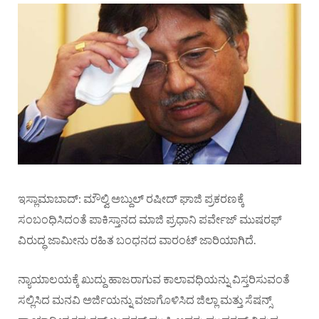
ಇಸ್ಲಾಮಾಬಾದ್: ಮೌಲ್ವಿ ಅಬ್ದುಲ್‌ ರಷೀದ್‌ ಘಾಜಿ ಪ್ರಕರಣಕ್ಕೆ
ಸಂಬಂಧಿಸಿದಂತೆ ಪಾಕಿಸ್ತಾನದ ಮಾಜಿ ಪ್ರಧಾನಿ ಪರ್ವೇಜ್‌ ಮುಷರಫ್‌
ವಿರುದ್ಧ ಜಾಮೀನು ರಹಿತ ಬಂಧನದ ವಾರಂಟ್‌ ಜಾರಿಯಾಗಿದೆ.
ನ್ಯಾಯಾಲಯಕ್ಕೆ ಖುದ್ದು ಹಾಜರಾಗುವ ಕಾಲಾವಧಿಯನ್ನು ವಿಸ್ತರಿಸುವಂತೆ
ಸಲ್ಲಿಸಿದ ಮನವಿ ಅರ್ಜಿಯನ್ನು ವಜಾಗೊಳಿಸಿದ ಜಿಲ್ಲಾ ಮತ್ತು ಸೆಷನ್ಸ್‌