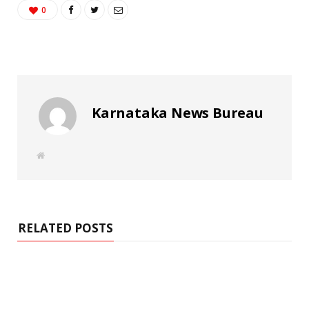
0
Karnataka News Bureau
W
e
b
s
i
t
e
RELATED POSTS