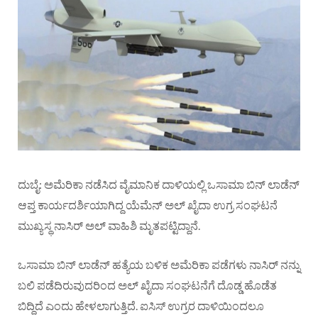
ದುಬೈ: ಅಮೆರಿಕಾ ನಡೆಸಿದ ವೈಮಾನಿಕ ದಾಳಿಯಲ್ಲಿ ಒಸಾಮಾ ಬಿನ್ ಲಾಡೆನ್
ಆಪ್ತ ಕಾರ್ಯದರ್ಶಿಯಾಗಿದ್ದ ಯೆಮೆನ್ ಅಲ್ ಖೈದಾ ಉಗ್ರ ಸಂಘಟನೆ
ಮುಖ್ಯಸ್ಥ ನಾಸಿರ್ ಅಲ್ ವಾಹಿಶಿ ಮೃತಪಟ್ಟಿದ್ದಾನೆ.
ಒಸಾಮಾ ಬಿನ್ ಲಾಡೆನ್ ಹತ್ಯೆಯ ಬಳಿಕ ಅಮೆರಿಕಾ ಪಡೆಗಳು ನಾಸಿರ್ ನನ್ನು
ಬಲಿ ಪಡೆದಿರುವುದರಿಂದ ಅಲ್ ಖೈದಾ ಸಂಘಟನೆಗೆ ದೊಡ್ಡ ಹೊಡೆತ
ಬಿದ್ದಿದೆ ಎಂದು ಹೇಳಲಾಗುತ್ತಿದೆ. ಐಸಿಸ್ ಉಗ್ರರ ದಾಳಿಯಿಂದಲೂ