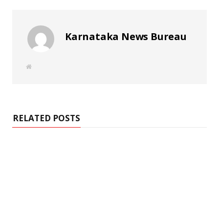
Karnataka News Bureau
W
e
b
s
i
t
e
RELATED POSTS