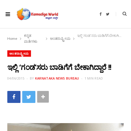
F
T
a
w
c
i
e
t
b
t
o
e
ಕನ್ನಡ
ಇಲ್ಲಿ ‘ಗಂಡ’ಸರು ಬಾಡಿಗೆಗೆ ಬೇಕಾಗಿದ್ದಾರೆ !!
o
r
Home
ಅಂತರಾಷ್ಟ್ರೀಯ
k
ವಾರ್ತೆಗಳು
ಅಂತರಾಷ್ಟ್ರೀಯ
ಇಲ್ಲಿ ‘ಗಂಡ’ಸರು ಬಾಡಿಗೆಗೆ ಬೇಕಾಗಿದ್ದಾರೆ !!
04/06/2015
BY
KARNATAKA NEWS BUREAU
1 MIN READ