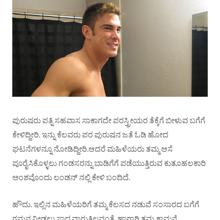
ಪುರುಷರು ಪತ್ನಿ ಸಹವಾಸ ಸಾಕಾಗದೇ ಪರಸ್ತ್ರೀಯರ ತೆಕ್ಕೆಗೆ ಬೀಳುವ ಬಗೆಗೆ
ಕೇಳಿದ್ದೀರಿ. ಇನ್ನು ಕೆಲವರು ಪರ ಪುರುಷನ ಜತೆ ಓಡಿ ಹೋದ
ಘಟನೆಗಳನ್ನೂ ನೋಡಿದ್ದೀರಿ.ಆದರೆ ಮಹಿಳೆಯರು ತಮ್ಮ ಆಸೆ
ಪೂರೈಸಿಕೊಳ್ಳಲು ಗಂಡಸರನ್ನು ಬಾಡಿಗೆಗೆ ಪಡೆಯುತ್ತಿರುವ ಕುತೂಹಲಕಾರಿ
ಅಂಶವೊಂದು ಲಂಡನ್ ನಲ್ಲಿ ಕೇಳಿ ಬಂದಿದೆ.
ಹೌದು. ಇಲ್ಲಿನ ಮಹಿಳೆಯರಿಗೆ ತಮ್ಮ ಕೆಲಸದ ನಡುವೆ ಸಂಸಾರದ ಬಗೆಗೆ
ಗಮನ ನೀಡಲು ಸಾಧ್ಯವಾಗುತ್ತಿಲ್ಲವಂತೆ. ಹಾಗಾಗಿ ತಮ್ಮ ಕಾಮನೆ