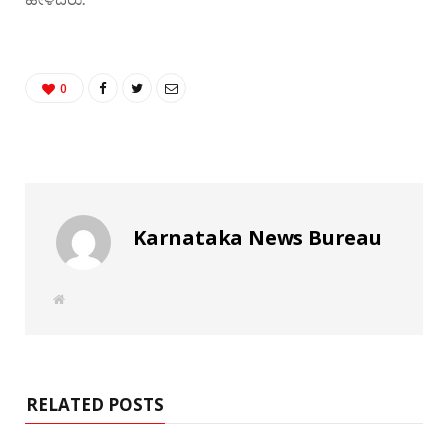
0
Karnataka News Bureau
W
e
b
s
i
t
e
RELATED POSTS