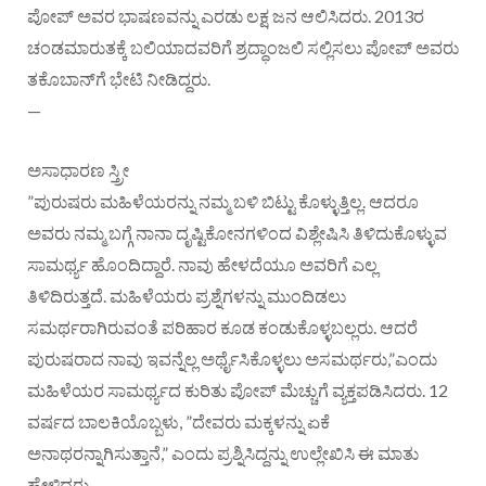
ಪೋಪ್ ಅವರ ಭಾಷಣವನ್ನು ಎರಡು ಲಕ್ಷ ಜನ ಆಲಿಸಿದರು. 2013ರ
ಚಂಡಮಾರುತಕ್ಕೆ ಬಲಿಯಾದವರಿಗೆ ಶ್ರದ್ಧಾಂಜಲಿ ಸಲ್ಲಿಸಲು ಪೋಪ್ ಅವರು
ತಕೊಬಾನ್‌ಗೆ ಭೇಟಿ ನೀಡಿದ್ದರು.
—
ಅಸಾಧಾರಣ ಸ್ತ್ರೀ
”ಪುರುಷರು ಮಹಿಳೆಯರನ್ನು ನಮ್ಮ ಬಳಿ ಬಿಟ್ಟು ಕೊಳ್ಳುತ್ತಿಲ್ಲ. ಆದರೂ
ಅವರು ನಮ್ಮ ಬಗ್ಗೆ ನಾನಾ ದೃಷ್ಟಿಕೋನಗಳಿಂದ ವಿಶ್ಲೇಷಿಸಿ ತಿಳಿದುಕೊಳ್ಳುವ
ಸಾಮರ್ಥ್ಯ ಹೊಂದಿದ್ದಾರೆ. ನಾವು ಹೇಳದೆಯೂ ಅವರಿಗೆ ಎಲ್ಲ
ತಿಳಿದಿರುತ್ತದೆ. ಮಹಿಳೆಯರು ಪ್ರಶ್ನೆಗಳನ್ನು ಮುಂದಿಡಲು
ಸಮರ್ಥರಾಗಿರುವಂತೆ ಪರಿಹಾರ ಕೂಡ ಕಂಡುಕೊಳ್ಳಬಲ್ಲರು. ಆದರೆ
ಪುರುಷರಾದ ನಾವು ಇವನ್ನೆಲ್ಲ ಅರ್ಥೈಸಿಕೊಳ್ಳಲು ಅಸಮರ್ಥರು,”ಎಂದು
ಮಹಿಳೆಯರ ಸಾಮರ್ಥ್ಯದ ಕುರಿತು ಪೋಪ್ ಮೆಚ್ಚುಗೆ ವ್ಯಕ್ತಪಡಿಸಿದರು. 12
ವರ್ಷದ ಬಾಲಕಿಯೊಬ್ಬಳು, ”ದೇವರು ಮಕ್ಕಳನ್ನು ಏಕೆ
ಅನಾಥರನ್ನಾಗಿಸುತ್ತಾನೆ,” ಎಂದು ಪ್ರಶ್ನಿಸಿದ್ದನ್ನು ಉಲ್ಲೇಖಿಸಿ ಈ ಮಾತು
ಹೇಳಿದರು.