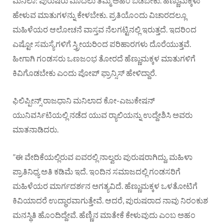
ಮನಿಲಾ: ಪುರುಷರು ಮೊದಲು ತಮ್ಮ ಅಹಂ ಬಿಡಬೇಕು. ಹೆಣ್ಣುಮಕ್ಕಳು
ಹೇಳುವ ಮಾತುಗಳನ್ನು ಕೇಳಬೇಕು. ಪ್ರತಿಯೊಂದು ವಿಚಾರದಲ್ಲೂ
ಮಹಿಳೆಯರ ಆಲೋಚನೆ ವಾಸ್ತವ ನೆಲಗಟ್ಟಿನಲ್ಲಿ ಇರುತ್ತದೆ. ಇದರಿಂದ
ಎಷ್ಟೋ ಸಮಸ್ಯೆಗಳಿಗೆ ಸ್ತ್ರೀಯರಿಂದ ಪರಿಹಾರಗಳು ದೊರೆಯುತ್ತವೆ.
ಹೀಗಾಗಿ ಗಂಡಸರು ಒಣಜಂಭ ತೋರದೆ ಹೆಣ್ಣುಮಕ್ಕಳ ಮಾತುಗಳಿಗೆ
ಕಿವಿಗೊಡಬೇಕು ಎಂದು ಪೋಪ್ ಫ್ರಾನ್ಸಿಸ್ ಹೇಳಿದ್ದಾರೆ.
ಫಿಲಿಪ್ಪೀನ್ಸ್ ರಾಜಧಾನಿ ಮನಿಲಾದ ಕೋ-ಎಜುಕೇಷನ್
ಯುನಿವರ್ಸಿಟಿಯಲ್ಲಿ ನಡೆದ ಯುವ ರ‌್ಯಾಲಿಯನ್ನು ಉದ್ದೇಶಿಸಿ ಅವರು
ಮಾತನಾಡಿದರು.
”ಈ ವೇದಿಕೆಯಲ್ಲಿರುವ ಐವರಲ್ಲಿ ನಾಲ್ವರು ಪುರುಷರಾಗಿದ್ದು, ಮಹಿಳಾ
ಪ್ರಾತಿನಿಧ್ಯ ಅತಿ ಕಡಿಮೆ ಇದೆ. ಇಂದಿನ ಸಮಾಜದಲ್ಲಿ ಗಂಡಸರಿಗೆ
ಮಹಿಳೆಯರ ಮಾರ್ಗದರ್ಶನ ಅಗತ್ಯವಿದೆ. ಹೆಣ್ಣುಮಕ್ಕಳ ಒಳತೋಟಿಗೆ
ಕಿವಿಯಾದರೆ ಉದ್ಧಾರವಾಗುತ್ತೇವೆ. ಆದರೆ, ಪುರುಷರಾದ ನಾವು ನಿರಂಕುಶ
ಮನಸ್ಥಿತಿ ಹೊಂದಿದ್ದೇವೆ. ಹೆಣ್ಣಿನ ಮಾತೇಕೆ ಕೇಳುವುದು ಎಂಬ ಅಹಂ