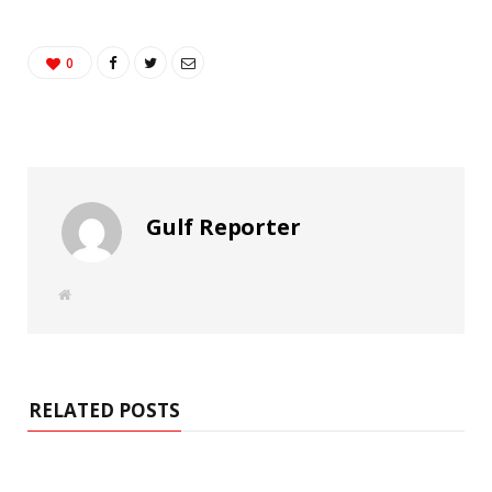
0
Gulf Reporter
W
e
b
s
i
t
e
RELATED POSTS