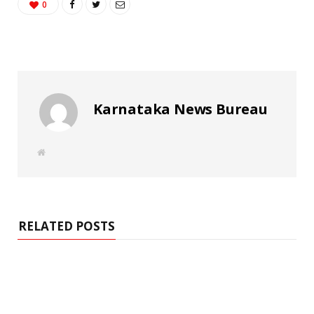
0
Karnataka News Bureau
W
e
b
s
i
t
e
RELATED POSTS