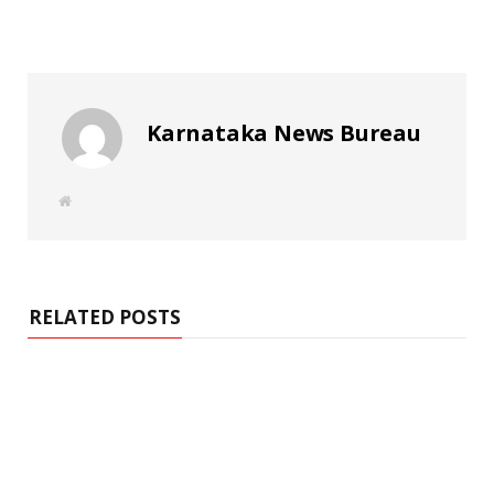
Karnataka News Bureau
W
e
b
s
i
t
e
RELATED POSTS