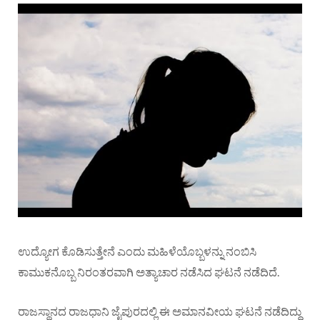
ಉದ್ಯೋಗ ಕೊಡಿಸುತ್ತೇನೆ ಎಂದು ಮಹಿಳೆಯೊಬ್ಬಳನ್ನು ನಂಬಿಸಿ
ಕಾಮುಕನೊಬ್ಬ ನಿರಂತರವಾಗಿ ಅತ್ಯಾಚಾರ ನಡೆಸಿದ ಘಟನೆ ನಡೆದಿದೆ.
ರಾಜಸ್ಥಾನದ ರಾಜಧಾನಿ ಜೈಪುರದಲ್ಲಿ ಈ ಅಮಾನವೀಯ ಘಟನೆ ನಡೆದಿದ್ದು